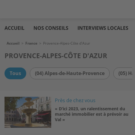
Aller
Logic
au
immo
ACCUEIL
NOS CONSEILS
INTERVIEWS LOCALES
contenu
principal
Fil d'Ariane
Accueil
>
France
>
Provence-Alpes-Côte d'Azur
PROVENCE-ALPES-CÔTE D'AZUR
Tous
(04) Alpes-de-Haute-Provence
(05) H
Image
Près de chez vous
« D’ici 2023, un ralentissement du
marché immobilier est à prévoir au
Val »