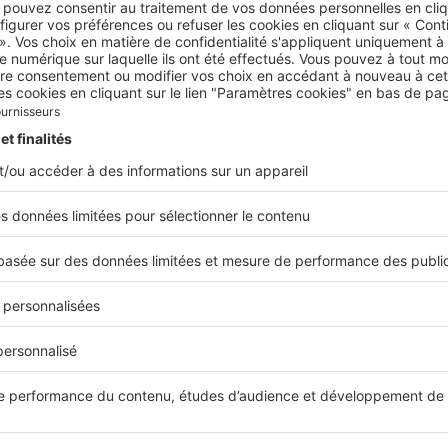
Près de chez vous
Prè
 au
« À Saint-Maximin-la-Sainte-
« S
Baume, les acquéreurs
une
profitent de prix encore
loc
abordables »
ts,
Le m
est 
Dans le Var, non loin du Pays d’Aix,
touj
Saint-Maximin-la-Sainte-Baume attire
nt
loye
une clientèle en quête de verdure et
comm
de prix encore accessibles. Un profil
Mars
que nous confirme Claude