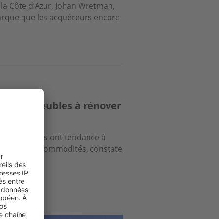
 la Côte d’Azur, Johan Wretman,
arque que les acquéreurs encore
r les immeubles à rénover
investisseurs ont tendance à
proches des commodités, constate
ge