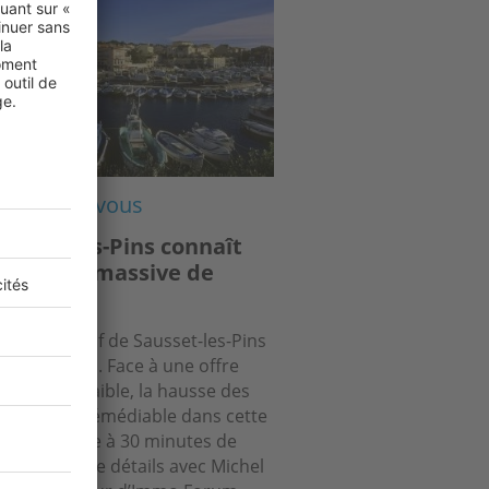
s de chez vous
ausset-les-Pins connaît
 arrivée massive de
ataires »
arché locatif de Sausset-les-Pins
sous tension. Face à une offre
ours aussi faible, la hausse des
rs paraît irrémédiable dans cette
une située à 30 minutes de
eille. Plus de détails avec Michel