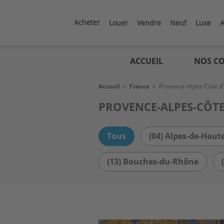
Aller
au
contenu
Acheter
Louer
Vendre
Neuf
Luxe
A
principal
Logic
immo
ACCUEIL
NOS CO
Fil
Accueil
>
France
>
Provence-Alpes-Côte d
d'Ariane
PROVENCE-ALPES-CÔTE
Tous
(04) Alpes-de-Haut
(13) Bouches-du-Rhône
Image