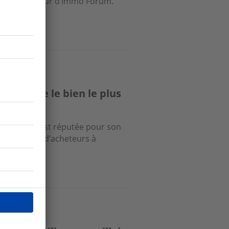
ino, directeur d’Immo Forum.
son reste le bien le plus
Pélissanne est réputée pour son
tent nombre d’acheteurs à