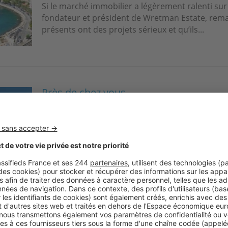
Si le marché immobilier a légèrement ralenti sur
fondateur et président de Wretman Estate, rem
présents ont des projets sérieux et qu’ils...
Près de chez vous
« À Riez, les investisseurs misent su
»
À Riez et dans les communes environnantes, les 
privilégier les immeubles anciens à rénover et 
Emilie Daumas-Dallo, Gérante de La Clé du...
Image
Ima