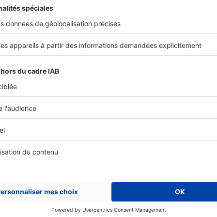
 et
Vent
Combralier, directeur d’ABC Immo.
Près de chez vous
« À Pélissanne et ses environs, la mai
demandé »
À moins de 5 kilomètres de Salon-de-Provence, 
charme et son cadre de vie. Des atouts qui inci
s’installer dans la commune et ses alentours...
Près de chez vous