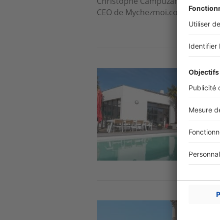
Christophe Campuzan, fondateur
CEO de Mychezmoi.com.
Image
Image