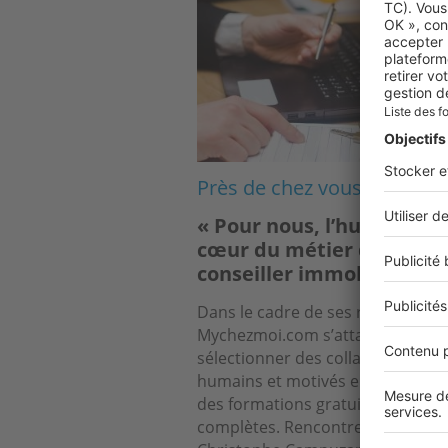
Près de chez vous
« Pour nous, l’humain est
cœur du métier de
conseiller immobilier »
Dans le cadre de ses recrutemen
Mychezmoi.com s’attache à
sélectionner des collaborateurs
humains et motivés en leur offra
des formations gratuites et
complètes. Rencontre avec