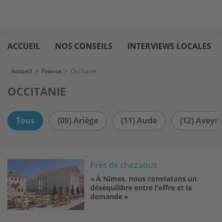
Aller
Logic
au
immo
ACCUEIL
NOS CONSEILS
INTERVIEWS LOCALES
contenu
principal
Fil d'Ariane
Accueil
>
France
>
Occitanie
OCCITANIE
Tous
(09) Ariège
(11) Aude
(12) Aveyr
Image
Près de chez vous
« À Nîmes, nous constatons un
déséquilibre entre l’offre et la
demande »