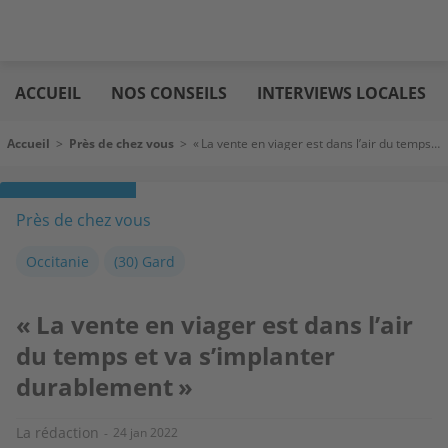
Aller
Logic
au
immo
ACCUEIL
NOS CONSEILS
INTERVIEWS LOCALES
contenu
principal
Fil d'Ariane
Accueil
>
Près de chez vous
>
« La vente en viager est dans l’air du temps et va s’implanter durablement »
Près de chez vous
Occitanie
(30) Gard
« La vente en viager est dans l’air
du temps et va s’implanter
durablement »
La rédaction
24 jan 2022