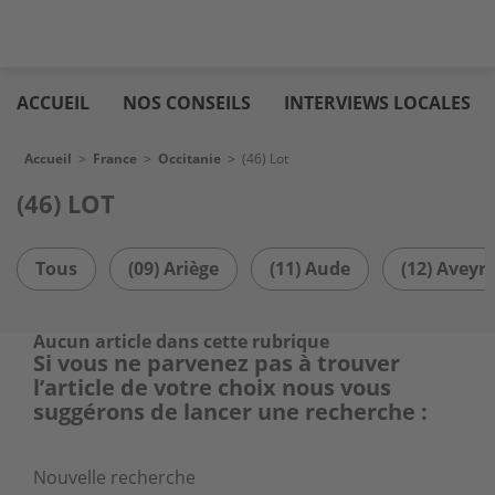
Aller
Logic
au
immo
ACCUEIL
NOS CONSEILS
INTERVIEWS LOCALES
contenu
principal
Fil d'Ariane
Accueil
>
France
>
Occitanie
>
(46) Lot
(46) LOT
Tous
(09) Ariège
(11) Aude
(12) Aveyr
Aucun article dans cette rubrique
Si vous ne parvenez pas à trouver
l’article de votre choix nous vous
suggérons de lancer une recherche :
Nouvelle recherche