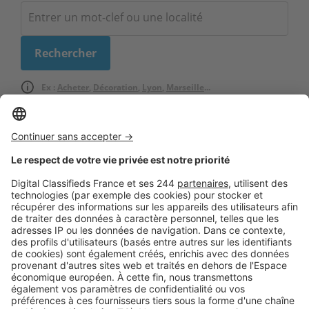
Ex :
Acheter
,
Décoration
,
Lyon
,
Marseille
...
Logic-Immo c’est aussi …
Retrouvez-nous sur …
A propos