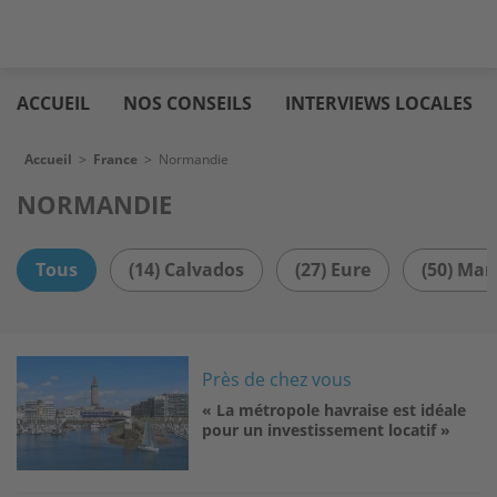
Aller
Logic
au
immo
ACCUEIL
NOS CONSEILS
INTERVIEWS LOCALES
contenu
principal
Fil d'Ariane
Accueil
>
France
>
Normandie
NORMANDIE
Tous
(14) Calvados
(27) Eure
(50) Ma
Image
Près de chez vous
« La métropole havraise est idéale
pour un investissement locatif »