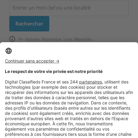
Ex :
Acheter
,
Décoration
,
Lyon
,
Marseille
...
Logic-Immo c’est aussi …
Retrouvez-nous sur …
A propos