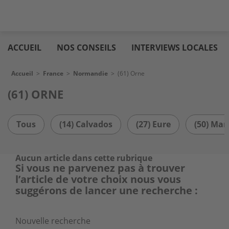
Aller
Logic
au
immo
ACCUEIL
NOS CONSEILS
INTERVIEWS LOCALES
contenu
principal
Fil d'Ariane
Accueil
>
France
>
Normandie
>
(61) Orne
(61) ORNE
Tous
(14) Calvados
(27) Eure
(50) Ma
Aucun article dans cette rubrique
Si vous ne parvenez pas à trouver
l’article de votre choix nous vous
suggérons de lancer une recherche :
Nouvelle recherche