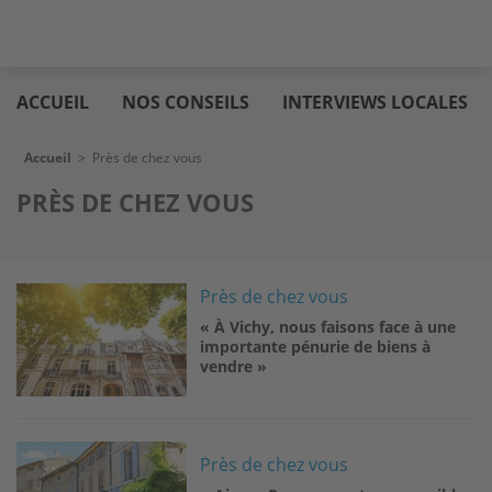
Aller
Logic
au
immo
ACCUEIL
NOS CONSEILS
INTERVIEWS LOCALES
contenu
principal
Fil d'Ariane
Accueil
>
Près de chez vous
PRÈS DE CHEZ VOUS
Image
Près de chez vous
« À Vichy, nous faisons face à une
importante pénurie de biens à
vendre »
Image
Près de chez vous