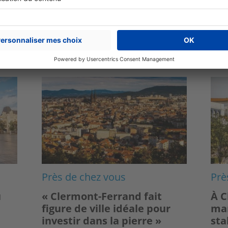
 vous intéresser
Image
Ima
Près de chez vous
Prè
u
« Clermont-Ferrand fait
À C
figure de ville idéale pour
mar
investir dans la pierre »
sta