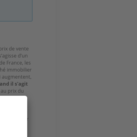
prix de vente
s’agisse d’un
de France, les
ché immobilier
ui augmentent,
and il s'agit
 au prix du
ffre, la
ients, sans
abrite,
ts, à savoir
aspirent