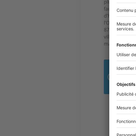
plusieurs mon
faut y prévoir
d’hiver et de 
l’Ouest du Puy
873 €/m² et e
village niché 
maisons et ses
762
C’e