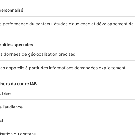
uments et édifices de caractère qui rendent son atmosphèr
 1 794 €/m², la commune profitant de l’attrait touristique de
thermalisme situées non loin. Bourg-Lastic se situe sur les p
-de-Dôme. Assez rurale et calme, ses prix immobiliers s'élè
lle abrite 90 % de maisons. Enfin, on peut relever Prondine
à 872 mètres d’altitude, dans un cadre verdoyant. On y trou
 prix se hissent à 1 796 €/m².
 €/m²
st le prix moyen à Pontaumur.
Partager sur
Plus de conseils
expert immobilier