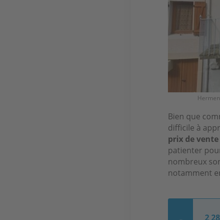
Herment
Bien que comm
difficile à a
prix de vent
patienter pour
nombreux sont
notamment en 
2 2