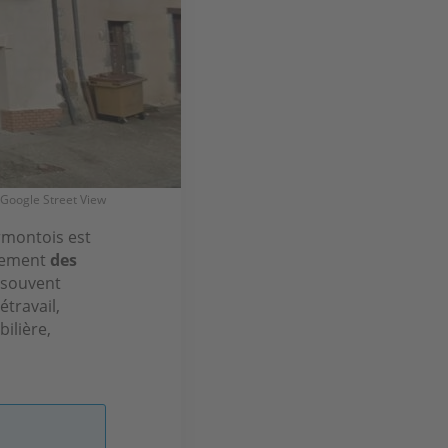
 Google Street View
rmontois est
ulement
des
t souvent
étravail,
ilière,