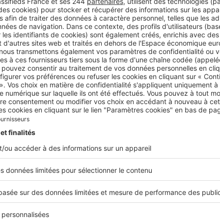
tension immobilière dans la métropole clermontoise incit
uéreurs à s’en éloigner
nes agréables à 1 heure de Clermont-Ferra
é immobilière de Clermont-Ferrand incite de plus en plus d’
 la métropole pour se tourner vers des communes situées à 
1 heure vers l’Ouest. Car c’est bel et bien toute la métropol
e dynamisme de Clermont-Ferrand : à Chamalières, Royat, D
encore Ceyrat,
les prix de vente ont considérablement a
vente se font plus rares.
Désormais, certaines communes p
s charmantes attirent les regards. Il s’agit notamment de
mune reliée par l’autoroute, qui arbore un cadre de vie buc
ers, elle est imbattable avec 762 €/m², sans compter ses 82
édiévale, Herment offre les Monts Dore en toile de fond, et a