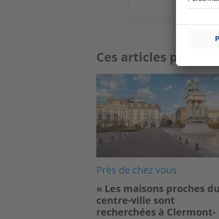
Ces articles peuvent
Image
Près de chez vous
« Les maisons proches d
centre-ville sont
recherchées à Clermont-