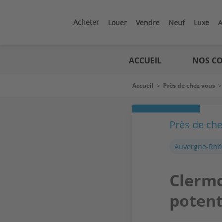
Aller
au
contenu
Acheter
Louer
Vendre
Neuf
Luxe
A
principal
Logic
immo
ACCUEIL
NOS CO
Fil
Accueil
>
Près de chez vous
d'Ariane
Près de ch
Auvergne-Rhô
Clermo
potent