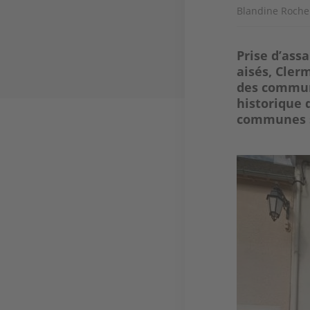
Blandine Roche
Prise d’ass
aisés, Cler
des commune
historique 
communes su
Image