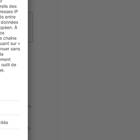
e les
nd
acquéreurs à
30, 45
e qui est
urtol,
ugmenté et
lus éloignées
 Pontaumur,
olique. Côté
 % de maisons.
brite