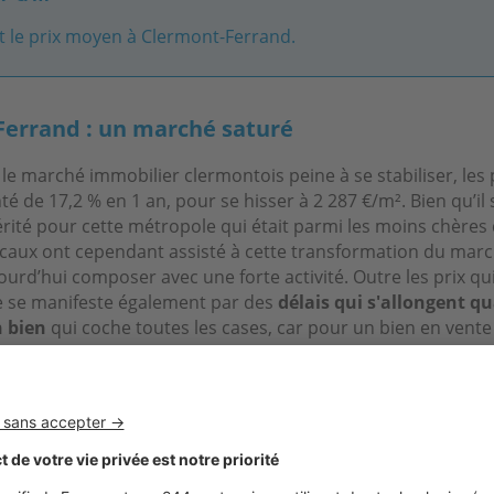
t le prix moyen à Clermont-Ferrand.
Ferrand : un marché saturé
le marché immobilier clermontois peine à se stabiliser, les 
 de 17,2 % en 1 an, pour se hisser à 2 287 €/m². Bien qu’il 
rité pour cette métropole qui était parmi les moins chères 
caux ont cependant assisté à cette transformation du mar
ourd’hui composer avec une forte activité. Outre les prix q
 se manifeste également par des
délais qui s'allongent qu
n bien
qui coche toutes les cases, car pour un bien en vente
nt de nombreux acquéreurs qui se pressent pour faire une o
ens se vendant d’ailleurs uniquement à partir des fichiers cl
e publicité préalable. Enfin, notons que Clermont-Ferrand 
breuses métropoles, une écrasante majorité d’appartemen
17 % seulement de maisons. Or, de plus en plus de familles 
 vie en maison individuelle et rêvent d’espace.