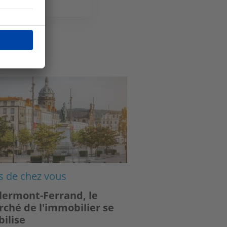
ge
s de chez vous
lermont-Ferrand, le
ché de l'immobilier se
bilise