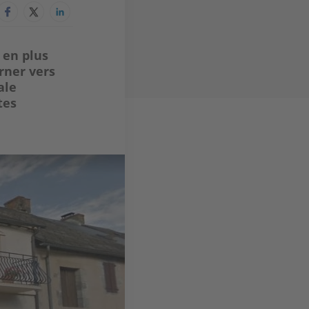
 en plus
rner vers
ale
tes