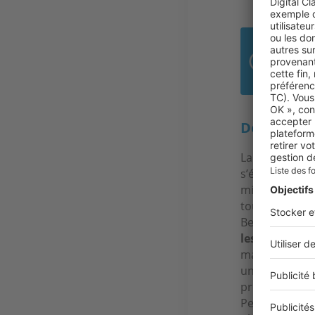
La 
acq
Des commu
La suractivit
s’éloigner de
minutes voire 
touchée par l
Beaumont ou 
les biens en 
mais non moin
une jolie com
prix immobili
Petite ville m