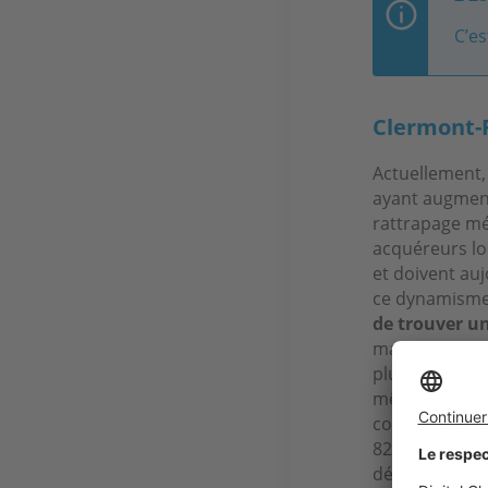
C’es
Clermont-
Actuellement, 
ayant augmenté
rattrapage mé
acquéreurs lo
et doivent auj
ce dynamisme
de trouver u
marché, ce so
plupart des bi
même devoir d
comme de nom
82 %, contre 
désormais à la