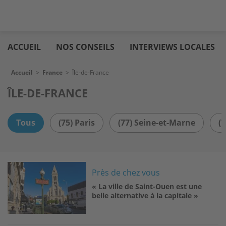
Aller
Logic
au
immo
ACCUEIL
NOS CONSEILS
INTERVIEWS LOCALES
contenu
principal
Fil d'Ariane
Accueil
>
France
>
Île-de-France
ÎLE-DE-FRANCE
Tous
(75) Paris
(77) Seine-et-Marne
(
Image
Près de chez vous
« La ville de Saint-Ouen est une
belle alternative à la capitale »