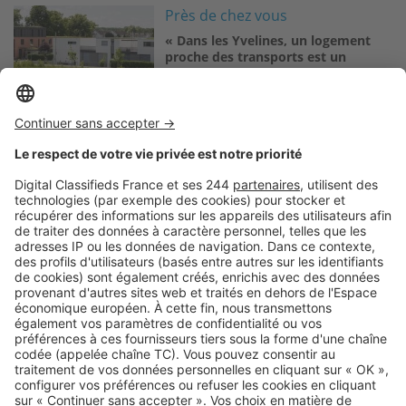
Image
Près de chez vous
« Dans les Yvelines, un logement
proche des transports est un
véritable atout »
Logic-Immo c’est aussi …
Retrouvez-nous sur …
A propos
Qui sommes-nous ?