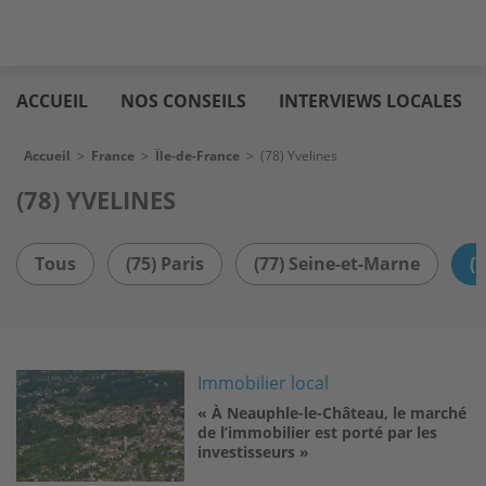
Aller
Logic
au
immo
ACCUEIL
NOS CONSEILS
INTERVIEWS LOCALES
contenu
principal
Fil d'Ariane
Accueil
>
France
>
Île-de-France
>
(78) Yvelines
(78) YVELINES
Tous
(75) Paris
(77) Seine-et-Marne
(
Image
Immobilier local
« À Neauphle-le-Château, le marché
de l’immobilier est porté par les
investisseurs »