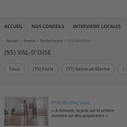
Aller
Logic
au
immo
ACCUEIL
NOS CONSEILS
INTERVIEWS LOCALES
contenu
principal
Fil d'Ariane
Accueil
>
France
>
Île-de-France
>
(95) Val-d'Oise
(95) VAL-D'OISE
Tous
(75) Paris
(77) Seine-et-Marne
(
Image
Près de chez vous
« À Ermont, le prix est le critère
numéro un des acquéreurs »