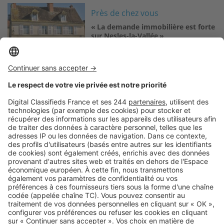
Image
Près de chez vous
« La demande immobilière est forte
sur Nesles-la-Vallée »
Logic-Immo c’est aussi …
Retrouvez-nous sur …
A propos
Qui sommes-nous ?