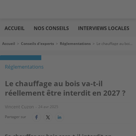
Aller
Logic
au
immo
ACCUEIL
NOS CONSEILS
INTERVIEWS LOCALES
contenu
principal
Fil d'Ariane
Accueil
>
Conseils d'experts
>
Réglementations
>
Le chauffage au bois va-t-il réellement être interdit en 2027 ?
Réglementations
Le chauffage au bois va-t-il
réellement être interdit en 2027 ?
Vincent Cuzon
24 avr 2025
Partager sur