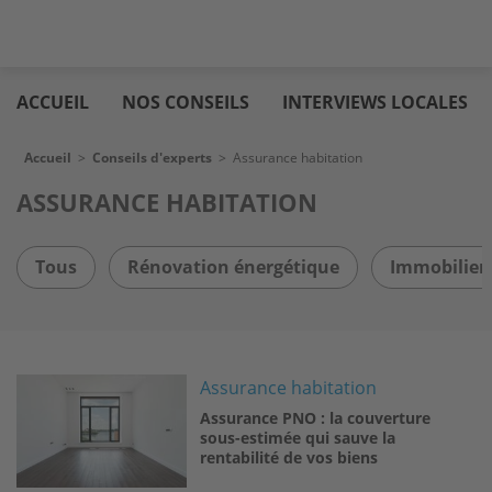
Aller
Logic
au
immo
ACCUEIL
NOS CONSEILS
INTERVIEWS LOCALES
contenu
principal
Fil d'Ariane
Accueil
>
Conseils d'experts
>
Assurance habitation
ASSURANCE HABITATION
Tous
Rénovation énergétique
Immobilier 
Image
Assurance habitation
Assurance PNO : la couverture
sous-estimée qui sauve la
rentabilité de vos biens