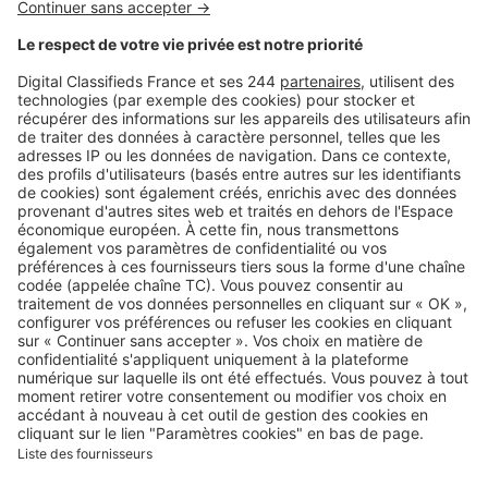
Logic-Immo c’est aussi …
Retrouvez-nous sur …
A propos
Qui sommes-nous ?
Contacter le service client
Nous rejoindre
Presse
Alerte email