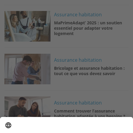
Image
Assurance habitation
MaPrimeAdapt’ 2025 : un soutien
essentiel pour adapter votre
logement
Image
Assurance habitation
Bricolage et assurance habitation :
tout ce que vous devez savoir
Image
Assurance habitation
Comment trouver l’assurance
habitation adaptée à vos besoins ?