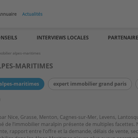
nnuaire
Actualités
NSEILS
INTERVIEWS LOCALES
PARTENAIR
obilier alpes-maritimes
LPES-MARITIMES
 alpes-maritimes
expert immobilier grand paris
ar Nice, Grasse, Menton, Cagnes-sur-Mer, Levens, Lantosqu
rché de l’immobilier maralpin présente de multiples facettes. 
te, rapport entre l’offre et la demande, délais de vente, sec