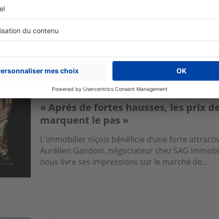
La préfecture des Alpes-Maritimes n’en finit plus
Leloup, gérant de Masséna Immobilier, est témoin 
bella, et nous livre ses impressions...
Près de chez vous
« Après de fortes hausses, les prix de
marquent le pas »
L'immobilier niçois bénéficie d’une forte attract
Aurélien Gandoin, négociateur chez SAG Immobili
nous livre ses impressions sur le marché de...