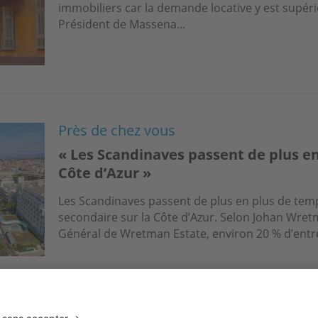
immobiliers car la demande locative y est supérie
Président de Massena...
Près de chez vous
« Les Scandinaves passent de plus en
Côte d’Azur »
Les Scandinaves passent de plus en plus de tem
secondaire sur la Côte d’Azur. Selon Johan Wret
Général de Wretman Estate, environ 20 % d’entre