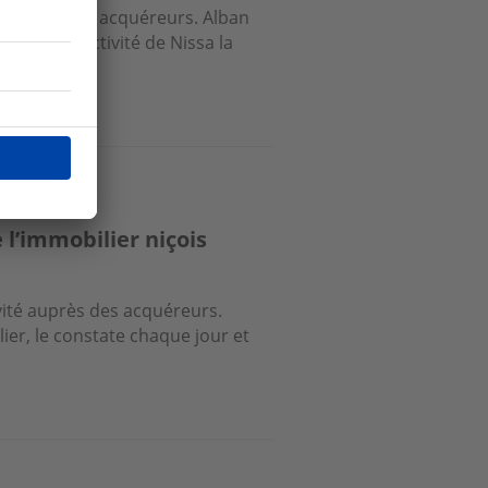
 d’attirer les acquéreurs. Alban
de l'attractivité de Nissa la
 l’immobilier niçois
ivité auprès des acquéreurs.
er, le constate chaque jour et