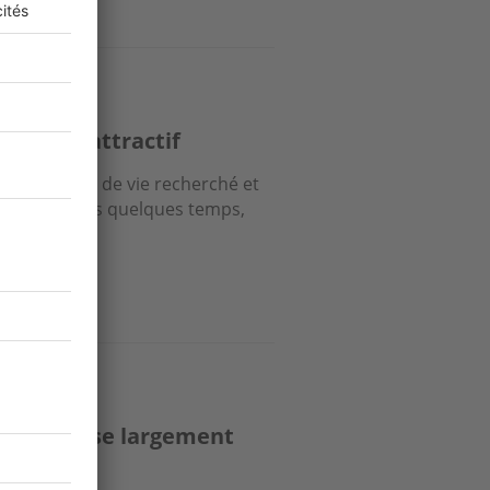
que et attractif
ffre un cadre de vie recherché et
ntent depuis quelques temps,
nde dépasse largement