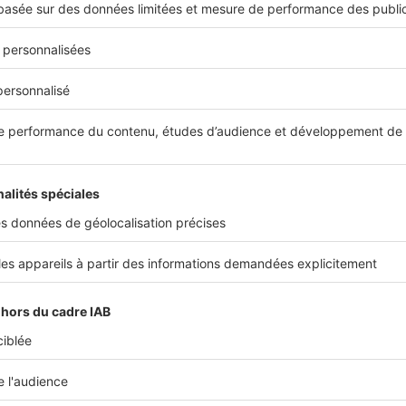
Près de chez vous
Vence : un marché immobilier dynami
Située à deux pas de Nice et du littoral, Vence o
même de plus en plus demandé. Les prix augme
car les acquéreurs redécouvrent avec...
Près de chez vous
« Depuis la crise sanitaire, la dema
l’offre sur Nice »