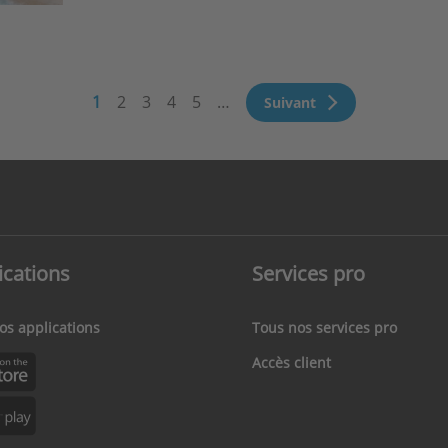
ination
Page
1
Page
2
Page
3
Page
4
Page
5
…
Page
Suivant
courante
suivante
ications
Services pro
os applications
Tous nos services pro
Accès client