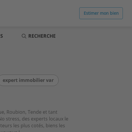
Estimer mon bien
ES
RECHERCHE
expert immobilier var
e, Roubion, Tende et tant
No stress, des experts locaux le
teurs les plus cotés, biens les