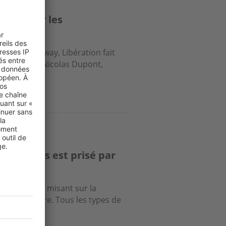
sûre pour les
et du tramway, Libération fait
içois. Selon Nicolas Dupont,
hé cagnois est prisé par
nvestisseurs misant sur la
on saisonnière. Tous les types de