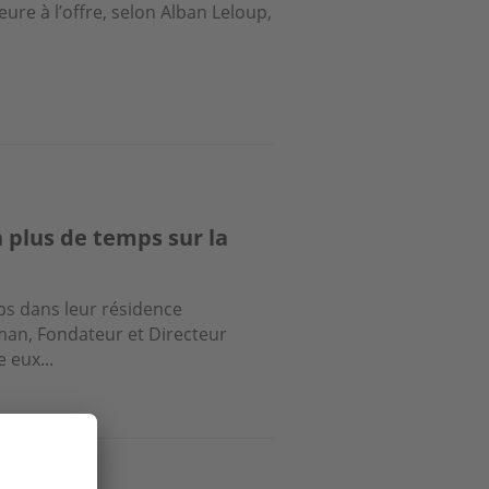
ure à l’offre, selon Alban Leloup,
 plus de temps sur la
ps dans leur résidence
man, Fondateur et Directeur
 eux...