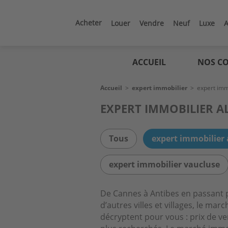
Aller
au
contenu
Acheter
Louer
Vendre
Neuf
Luxe
A
principal
Logic
immo
ACCUEIL
NOS CO
Fil
Accueil
>
expert immobilier
>
expert imm
d'Ariane
EXPERT IMMOBILIER A
Tous
expert immobilier
expert immobilier vaucluse
De Cannes à Antibes en passant p
d’autres villes et villages, le ma
décryptent pour vous : prix de ven