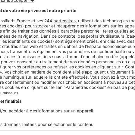
Près de chez vous
« Libération est toujours une valeur 
investisseurs niçois »
Proche de la faculté de sciences, des commerces 
figure de valeur sûre auprès des investisseurs n
Directeur de l’agence Century 21 Maison de l...
Près de chez vous
« À l’année ou en saisonnier, le marc
les investisseurs »
Dynamique, Cagnes-sur-Mer séduit à la fois les i
location à l’année et ceux qui préfèrent la locati
biens se louent rapidement, constate...