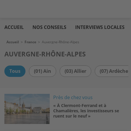
Aller
Logic
au
immo
ACCUEIL
NOS CONSEILS
INTERVIEWS LOCALES
contenu
principal
Fil d'Ariane
Accueil
>
France
>
Auvergne-Rhône-Alpes
AUVERGNE-RHÔNE-ALPES
Tous
(01) Ain
(03) Allier
(07) Ardèche
Image
Près de chez vous
« À Clermont-Ferrand et à
Chamalières, les investisseurs se
ruent sur le neuf »