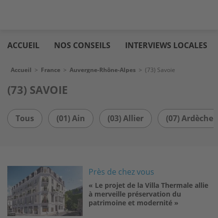
Aller
Logic
au
immo
ACCUEIL
NOS CONSEILS
INTERVIEWS LOCALES
contenu
principal
Fil d'Ariane
Accueil
>
France
>
Auvergne-Rhône-Alpes
>
(73) Savoie
(73) SAVOIE
Tous
(01) Ain
(03) Allier
(07) Ardèche
Image
Près de chez vous
« Le projet de la Villa Thermale allie
à merveille préservation du
patrimoine et modernité »