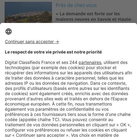
Image
Près de chez vous
« La demande est forte sur les
maisons neuves en Savoie et Haute-
Savoie »
Logic-Immo c’est aussi …
Retrouvez-nous sur …
A propos
Qui sommes-nous ?