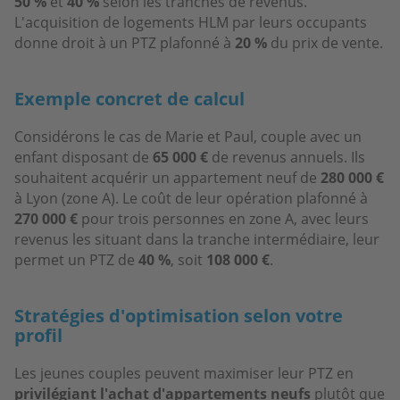
50 %
et
40 %
selon les tranches de revenus.
L'acquisition de logements HLM par leurs occupants
donne droit à un PTZ plafonné à
20 %
du prix de vente.
Exemple concret de calcul
Considérons le cas de Marie et Paul, couple avec un
enfant disposant de
65 000 €
de revenus annuels. Ils
souhaitent acquérir un appartement neuf de
280 000 €
à Lyon (zone A). Le coût de leur opération plafonné à
270 000 €
pour trois personnes en zone A, avec leurs
revenus les situant dans la tranche intermédiaire, leur
permet un PTZ de
40 %
, soit
108 000 €
.
Stratégies d'optimisation selon votre
profil
Les jeunes couples peuvent maximiser leur PTZ en
privilégiant l'achat d'appartements neufs
plutôt que