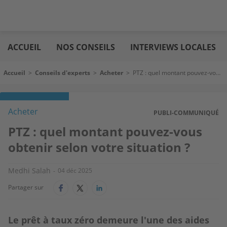
Aller
Logic
au
immo
ACCUEIL
NOS CONSEILS
INTERVIEWS LOCALES
contenu
principal
Fil d'Ariane
Accueil
>
Conseils d'experts
>
Acheter
>
PTZ : quel montant pouvez-vous obtenir selon votre situation ?
Acheter
PUBLI-COMMUNIQUÉ
PTZ : quel montant pouvez-vous
obtenir selon votre situation ?
Medhi Salah
04 déc 2025
Partager sur
Le prêt à taux zéro demeure l'une des aides