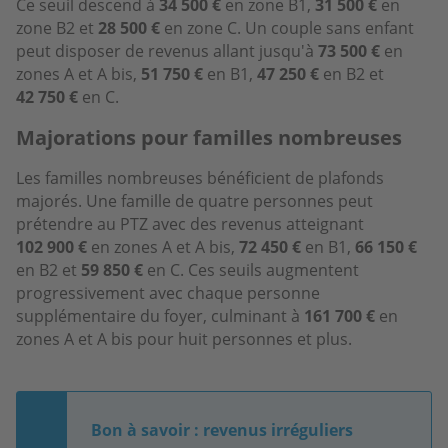
Ce seuil descend à
34 500 €
en zone B1,
31 500 €
en
zone B2 et
28 500 €
en zone C. Un couple sans enfant
peut disposer de revenus allant jusqu'à
73 500 €
en
zones A et A bis,
51 750 €
en B1,
47 250 €
en B2 et
42 750 €
en C.
Majorations pour familles nombreuses
Les familles nombreuses bénéficient de plafonds
majorés. Une famille de quatre personnes peut
prétendre au PTZ avec des revenus atteignant
102 900 €
en zones A et A bis,
72 450 €
en B1,
66 150 €
en B2 et
59 850 €
en C. Ces seuils augmentent
progressivement avec chaque personne
supplémentaire du foyer, culminant à
161 700 €
en
zones A et A bis pour huit personnes et plus.
Bon à savoir : revenus irréguliers