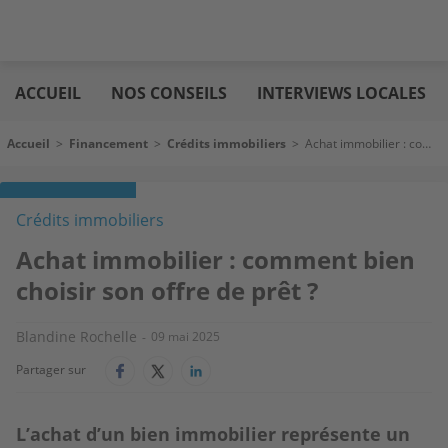
Aller
Logic
au
immo
ACCUEIL
NOS CONSEILS
INTERVIEWS LOCALES
contenu
principal
Fil d'Ariane
Accueil
>
Financement
>
Crédits immobiliers
>
Achat immobilier : comment bien choisir son offre de prêt ?
Crédits immobiliers
Achat immobilier : comment bien
choisir son offre de prêt ?
Blandine Rochelle
09 mai 2025
Partager sur
L’achat d’un bien immobilier représente un