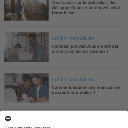
Tout savoir sur le prêt relais : les
clés pour financer un nouvel achat
immobilier
Image
Crédits immobiliers
Combien pouvez-vous emprunter
en fonction de vos revenus ?
Image
Crédits immobiliers
Comment estimer ses mensualités
de crédit immobilier ?