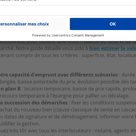
ne rigueur exemplaire sur les délais pour éviter tout bloca
our réussir un achat avant revente
r
précisément votre bien avant toute démarche, idéalemen
essionnels, pour obtenir une vision réaliste du délai et de l
arché. Notre guide détaillé vous aide à
bien estimer la val
enant compte de tous les critères : superficie, état, localisa
tre capacité d'emprunt avec différents scénarios
: durée
ongée, baisse potentielle du prix, évolution possible des t
un plan B
: location temporaire, baisse de prix rapide, prol
 recours temporaire à l'épargne pour pallier un décalage.
 la succession des démarches
: fixer les conditions suspens
chat du nouveau bien (clause classique de vente en cascad
s dates de signature et de déménagement, informer votre
idifier la gestion.
z très tôt avec tous les interlocuteurs : notaire, agents im