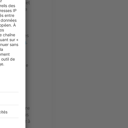
ois) et permet
el en attente
mée de la
période
 jusqu'à la
 relais et ses
 prêt relais
.
 en une seule
 la vente du
du prêt, ce
airement votre
pression. Vous
 vous vendez à