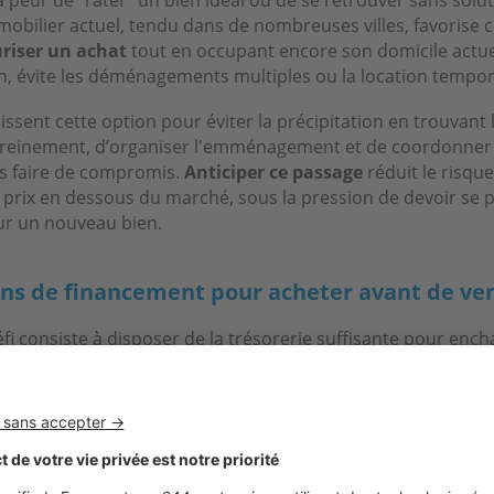
obilier actuel, tendu dans de nombreuses villes, favorise c
uriser un achat
tout en occupant encore son domicile actue
in, évite les déménagements multiples ou la location tempor
issent cette option pour éviter la précipitation en trouvant
reinement, d’organiser l'emménagement et de coordonner 
ns faire de compromis.
Anticiper ce passage
réduit le risqu
n prix en dessous du marché, sous la pression de devoir se 
ur un nouveau bien.
ons de financement pour acheter avant de ve
éfi consiste à disposer de la trésorerie suffisante pour enc
 Plusieurs moyens permettent de franchir cette étape sans s
 prolongé.
ais
is
est la solution la plus couramment utilisée pour
acheter 