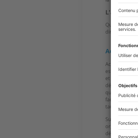
L'apport p
Quand cela est
diminue les r
Acheter av
Acheter avant
estimer. Le p
et à vous ret
déséquilibre b
que le prix de
facteur de st
taux ou une d
Sur le plan l
organiser les 
déménagement