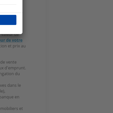
ge.
t par
a valeur de
eur de votre
tion et prix au
 de vente
aux d'emprunt.
ongation du
ives dans le
e),
 banque en
mobiliers et