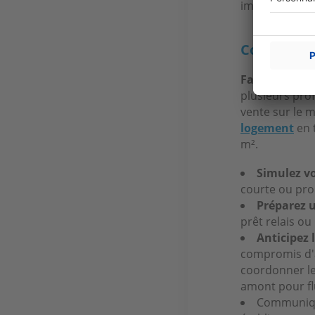
impose aussi u
Conseils p
Faites estime
plusieurs prof
vente sur le m
logement
en t
m².
Simulez vo
courte ou prol
Préparez 
prêt relais ou
Anticipez
compromis d'a
coordonner le
amont pour flu
Communique