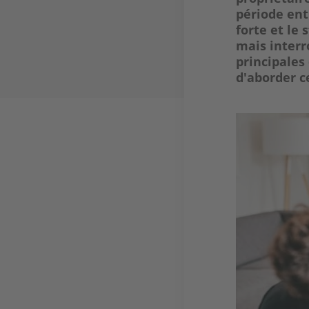
période en
forte et le 
mais interro
principales
d'aborder c
Image