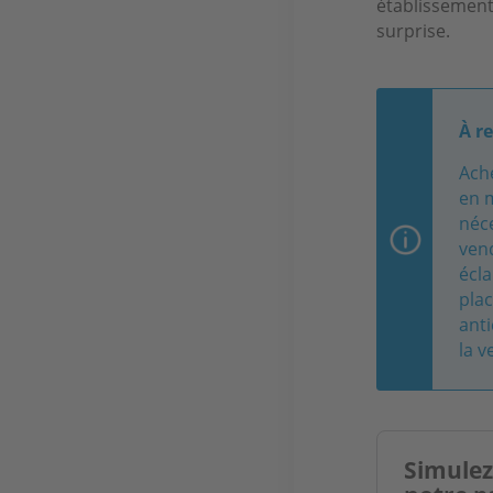
établissement
surprise.
À r
Ach
en m
néc
vend
écla
plac
anti
la v
Simulez