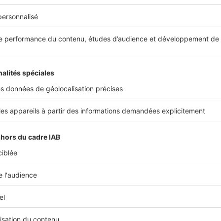
ersonnel
 possible, utiliser ses propres fonds réduit le recours au
cr
isques de surendettement ou de double mensualité.
ant de vendre, risques et écueils à anticiper
 de vendre comporte des points de vigilance qu'il ne faut p
remier risque concerne votre capacité à ne pas réussir à ve
rouver avec deux charges de crédit à assumer. Ce cas condui
udgétaire, surtout si la maison initiale trouve difficilement
 vente doit être revu à la baisse. La double mensualité temp
ress, et le moindre imprévu tel qu'une perte d'emploi, une 
égradation du marché peut rendre l'opération coûteuse.
ogistique, la gestion simultanée de deux biens demande de l'
visites, négocier les offres, gérer le calendrier notarial et c
s, ce qui représente une vraie
charge mentale
. La vente