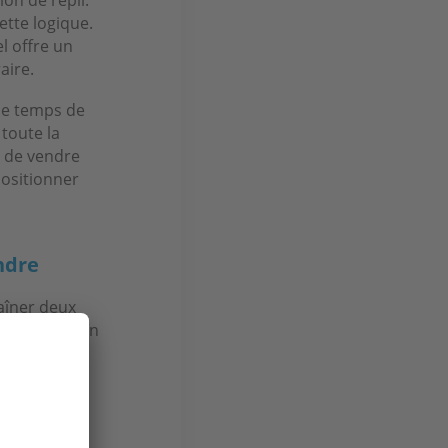
ette logique.
l offre un
aire.
 le temps de
toute la
e de vendre
positionner
ndre
haîner deux
'exposer à un
avant de