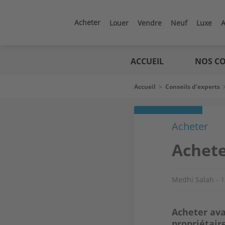
Aller
au
contenu
Acheter
Louer
Vendre
Neuf
Luxe
A
principal
Logic
immo
ACCUEIL
NOS CO
Fil
Accueil
>
Conseils d'experts
d'Ariane
Acheter
Achete
Medhi Salah
1
Acheter ava
propriétair