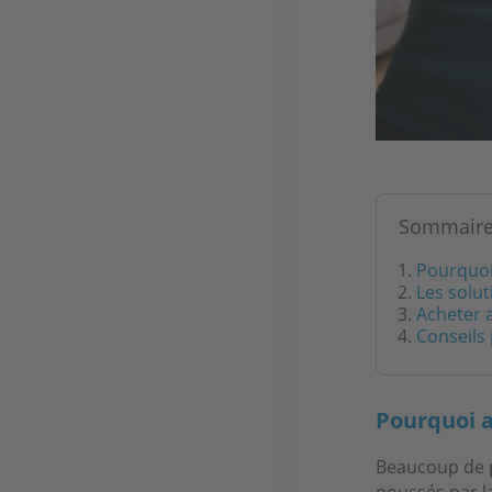
Sommair
Pourquoi
Les solu
Acheter a
Conseils
Pourquoi a
Beaucoup de p
poussés par la