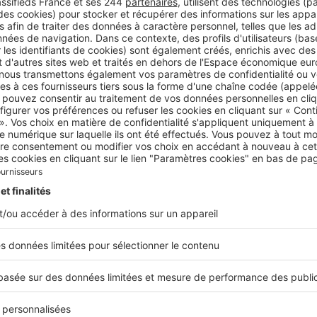
son. Il s'obtient sur une durée courte (en général 12 à 24 m
e nouveau bien en s'appuyant sur la valeur du logement actu
montant octroyé atteint souvent 50% à 80% de la valeur esti
vente. Le mécanisme permet de ne rembourser pendant la 
e les intérêts du crédit relais, réduisant la charge mensuelle
la vente. Pour approfondir le fonctionnement précis du prêt
nsultez notre guide complet dédié
au fonctionnement d'un
hat-revente
pose de regrouper l'ancien et le nouveau prêt achat-revente
us longue, ce qui
allège le coût total
sur le long terme. Dès
ent, la somme obtenue est injectée pour solder une partie 
er ensuite la mensualité.
 immobilier
 fait intervenir un opérateur spécialisé qui rachète tempor
ssant le temps de conclure votre nouvelle acquisition sans 
nt du logement porté le temps de finaliser l'opération, puis
nie d'avance
, ou vous récupérez le solde négocié.