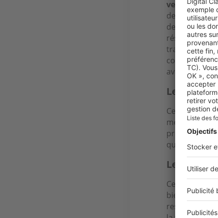
vendre
sa mai
de financer l
de vente. Le 
résidence en 
transitoire qu
conclusion de 
avantages, co
Le prêt ac
Ce crédit pro
mensualité pl
premier logem
qui fait baiss
Le portage
Cette variante
bien, vous lai
restez occupa
la
valeur défi