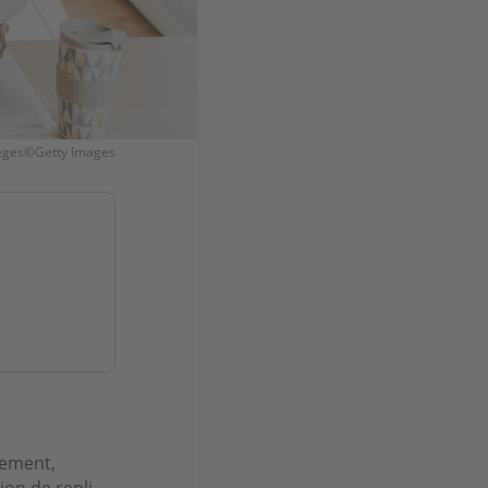
pièges©Getty Images
gement,
ion de repli.