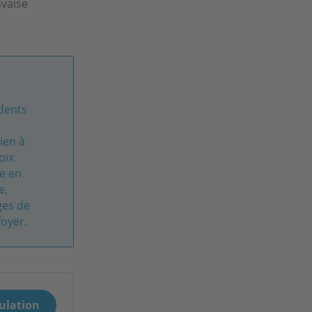
uvaise
dents
ien à
oix
se en
e,
ges de
foyer.
ulation