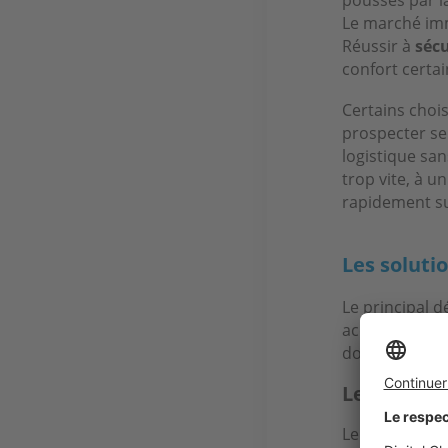
Le marché imm
Réussir à
séc
confort certa
Certains chois
prospecter se
logistique sa
trop vite, à u
rapidement s
Les soluti
Le principal d
acquisitions.
double crédit
Le prêt rel
Le
crédit rela