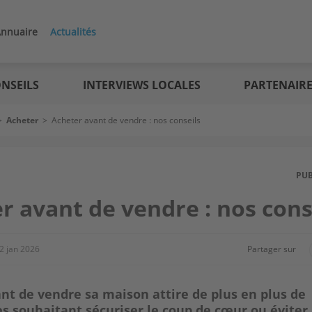
nnuaire
Actualités
NSEILS
INTERVIEWS LOCALES
PARTENAIR
>
Acheter
>
Acheter avant de vendre : nos conseils
PU
r avant de vendre : nos cons
2 jan 2026
Partager sur
nt de vendre sa maison attire de plus en plus de
es souhaitant sécuriser le coup de cœur ou éviter