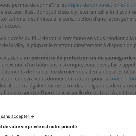
vous permet de connaître les
règles de construction et d’
e secteur. Il est donc judicieux d’y jeter un œil afin d’avoir
orisations, des limites à la construction d’une façon généra
ffectuer.
voir accès au PLU de votre commune en vous rendant à la m
t de la ville, la plupart le mettant directement à disposition p
 vivez dans
un périmètre de protection ou de sauvegarde 
à proximité d’un bâtiment historique, vous devez faire appel
s bâtiments de France. Ce dernier vous demandera les détai
llation, et devra vous donner son accord pour la
constructio
plus, il pourra également émettre des obligations de matéria
, afin de respecter l’harmonie visuelle du secteur. À ce titre
 vers une
véranda Gustave Rideau
, de fabrication française 
ui s’intégrera parfaitement dans votre environnement.
PLU est composé de plusieurs zones disposant chacune de 