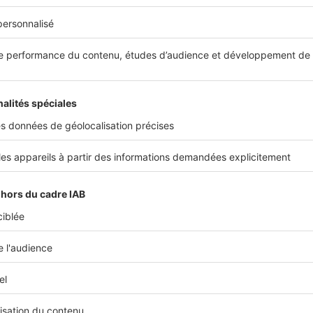
galement obligatoire si la surface totale de la propriété après
 est supérieure à 150 m².
autre obligation peut s’imposer à vous si
la surface totale 
ès construction de la véranda est supérieure à 150 m²
, e
e plus de 40 m² dans une zone avec PLU ou 20 m² dans une
as, l’
intervention d’un architecte
sur votre projet devient 
clarations après la construction de la vérand
ez pas d’effectuer des déclarations importantes à l’issue de l
de votre véranda. En l’occurrence, cet espace constitue une
 que vous allez aménager et dans laquelle vous allez entrep
 objets. À ce titre, il est nécessaire de
déclarer la construc
t de la véranda à l’
assurance habitation
. Vous pourrez 
ui impacteraient ce nouvel espace, et obtenir une indemnisa
 le cas d’une véranda qui comporte des parties vitrées impo
 de glace
est recommandée dans votre contrat.
randa vient agrandir la superficie de votre propriété, ce qui