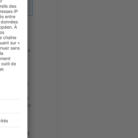
 une
 votre véranda
, mais
gue deux
otre commune
 que la
votre véranda
 d’un PLU, la
dotée d’un
i votre
 supérieure à