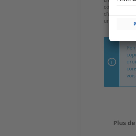
conséquences 
d’aménagemen
un redresseme
Pens
cop
droi
cons
vois
Plus de