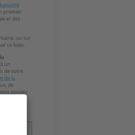
urbanisme
 un premier
le et des
airie, ou sur
ar ce biais.
du
 à un
ls de votre
n de la
ux, de
, vous pouvez
et élaborée
ses