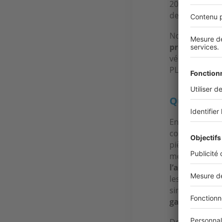
20 m². Il est é
de la véranda
Notez qu’une 
propriété apr
véranda est d
PLU. Dans ce c
Quelles dé
Enfin, n’oubli
construction 
pièce à vivre,
meubles et des
l’aménagemen
les risques q
sinistre. Dans
garantie bris
De plus, la vé