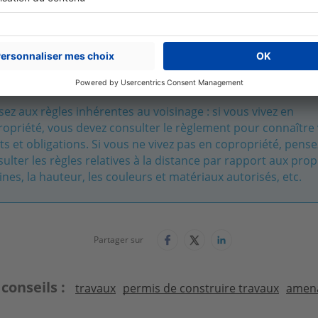
fiscales, notamment sur la taxe foncière, mais également l
t. Pensez à
déclarer la véranda à l’administration fiscal
nt dans le futur.
ez aux règles inhérentes au voisinage : si vous vivez en
ropriété, vous devez consulter le règlement pour connaître
ts et obligations. Si vous ne vivez pas en copropriété, pense
ulter les règles relatives à la distance par rapport aux prop
ines, la hauteur, les couleurs et matériaux autorisés, etc.
Partager sur
 conseils
travaux
permis de construire travaux
amen