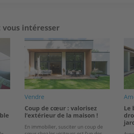
 vous intéresser
Image
Ima
Vendre
Amé
Coup de cœur : valorisez
Le 
able
l’extérieur de la maison !
dro
jar
En immobilier, susciter un coup de
cœur chez les visiteurs est l’un des