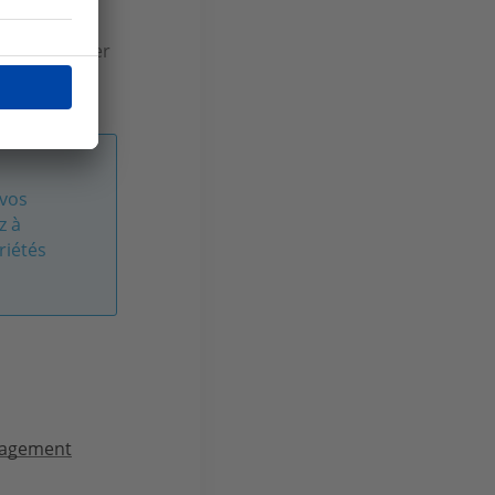
a taxe
e
, afin d’éviter
 vos
z à
riétés
agement