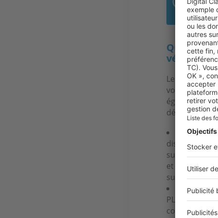
prop
Quelles so
véranda ?
Les démarches 
vont dépendre
également d
démarches qui 
La déclar
dispose d’un 
surface de vo
et de votre m
surface de vo
Le
permis 
PLU et que la 
commune n’est