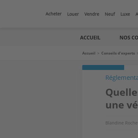
Aller
au
contenu
Acheter
Louer
Vendre
Neuf
Luxe
A
principal
Logic
immo
ACCUEIL
NOS CO
Fil
Accueil
>
Conseils d'experts
d'Ariane
Réglementa
Quelle
une vé
Blandine Roche