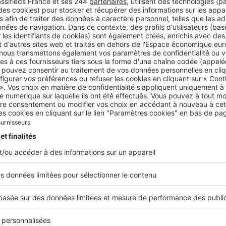
res règles en matière de construction.
nt les démarches à effectuer pour construire
à effectuer pour obtenir la possibilité de faire construire
 de la mise en place ou non d’un PLU dans votre commune
u
type de véranda que vous souhaitez installer
. On distin
s’appliquent à des projets différents :
ation de travaux
s’applique à votre projet de véranda si v
PLU, que vous vivez dans une zone U (zone urbaine) du PLU,
tre véranda n’excède pas 40 m² et que la surface totale de 
aison n’excède pas 150 m². Si votre commune ne dispose pas
tre véranda ne doit pas dépasser les 20 m².
de construire
sera obligatoire si vous vivez dans une zone 
véranda que vous souhaitez installer excède les 40 m². Ou s
 pas dotée d’un PLU et que la véranda affiche une surface