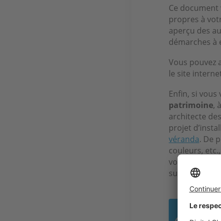
Ce document 
propres à votr
aperçu des aut
démarches à e
Vous pouvez a
le site interne
Enfin, si vous
patrimoine
, 
architecte de
projet d’insta
véranda
. De 
couleurs, etc.
vous tourner
sur-mesure, q
Le 