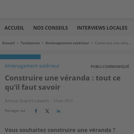
Aller
Logic
au
immo
ACCUEIL
NOS CONSEILS
INTERVIEWS LOCALES
contenu
principal
Fil d'Ariane
Accueil
>
Tendances
>
Aménagement extérieur
>
Construire une véranda : tout ce qu’il faut savoir
Aménagement extérieur
PUBLI-COMMUNIQUÉ
Construire une véranda : tout ce
qu’il faut savoir
Anissa Duport-Levanti
24 jan 2023
Partager sur
Vous souhaitez construire une véranda ?