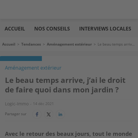
Aller
Logic
au
immo
ACCUEIL
NOS CONSEILS
INTERVIEWS LOCALES
contenu
principal
Fil d'Ariane
Accueil
>
Tendances
>
Aménagement extérieur
>
Le beau temps arrive, j’ai le droit de faire quoi dans mon jardin ?
Aménagement extérieur
Le beau temps arrive, j’ai le droit
de faire quoi dans mon jardin ?
Logic-Immo
14 déc 2021
Partager sur
Avec le retour des beaux jours, tout le monde