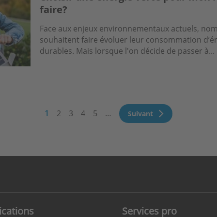
faire?
Face aux enjeux environnementaux actuels, nomb
souhaitent faire évoluer leur consommation d’én
durables. Mais lorsque l'on décide de passer à...
ination
Page
1
Page
2
Page
3
Page
4
Page
5
…
Page
Suivant
courante
suivante
ications
Services pro