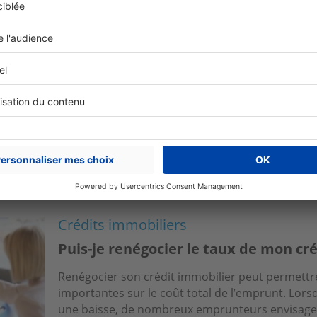
Acheter
Les aides disponibles pour devenir p
Accéder à la propriété est un projet de vie po
France. Cependant, des obstacles financiers peuv
notamment pour les primo-accédants. Pour facili
Crédits immobiliers
Puis-je renégocier le taux de mon cr
Renégocier son crédit immobilier peut permettr
importantes sur le coût total de l’emprunt. Lor
une baisse, de nombreux emprunteurs envisagen