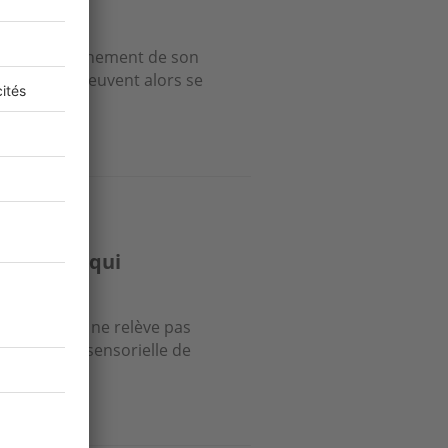
 profiter pleinement de son
se ou patio peuvent alors se
s de sol qui
ment de sol ne relève pas
é visuelle et sensorielle de