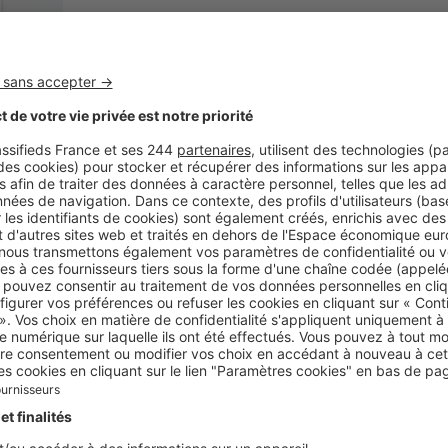
Energie
Électricité verte : décryptage des id
L’électricité verte séduit de plus en plus de foye
leur empreinte carbone et de soutenir la transit
nombreuses idées reçues persistent...
Autour du jardin
Salon bas et pergola bioclimatique :