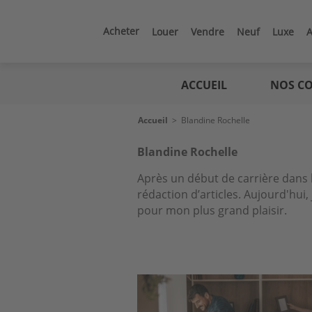
Aller
au
contenu
Acheter
Louer
Vendre
Neuf
Luxe
A
principal
Logic
immo
ACCUEIL
NOS CO
Fil
Accueil
>
Blandine Rochelle
d'Ariane
Blandine Rochelle
Après un début de carrière dans le
rédaction d’articles. Aujourd'hui
pour mon plus grand plaisir.
Image