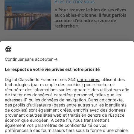
Image
Près de chez vous
« Pour trouver le bien de ses rêves
aux Sables-d’Olonne, il faut parfois
accepter d’étendre sa zone de
recherche »
Logic-Immo c’est aussi …
Retrouvez-nous sur …
A propos