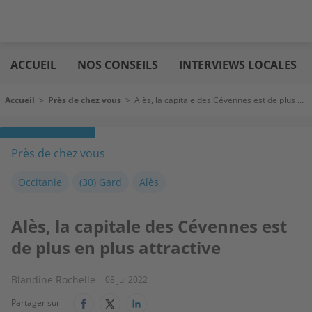
Aller
Logic
au
immo
ACCUEIL
NOS CONSEILS
INTERVIEWS LOCALES
contenu
principal
Fil d'Ariane
Accueil
>
Près de chez vous
>
Alès, la capitale des Cévennes est de plus en plus attractive
Près de chez vous
Occitanie
(30) Gard
Alès
Alès, la capitale des Cévennes est
de plus en plus attractive
Blandine Rochelle
08 jul 2022
Partager sur