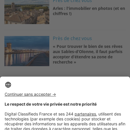
Près de chez vous
Arles : l'immobilier en photos (et en
chiffres !)
Image
Près de chez vous
« Pour trouver le bien de ses rêves
aux Sables-d’Olonne, il faut parfois
accepter d’étendre sa zone de
recherche »
Logic-Immo c’est aussi …