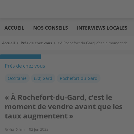
Aller
Logic
au
immo
ACCUEIL
NOS CONSEILS
INTERVIEWS LOCALES
contenu
principal
Fil d'Ariane
Accueil
>
Près de chez vous
>
« À Rochefort-du-Gard, c’est le moment de vendre avant que les taux augmentent »
Près de chez vous
Occitanie
(30) Gard
Rochefort-du-Gard
« À Rochefort-du-Gard, c’est le
moment de vendre avant que les
taux augmentent »
Sofia Ghili
02 jun 2022