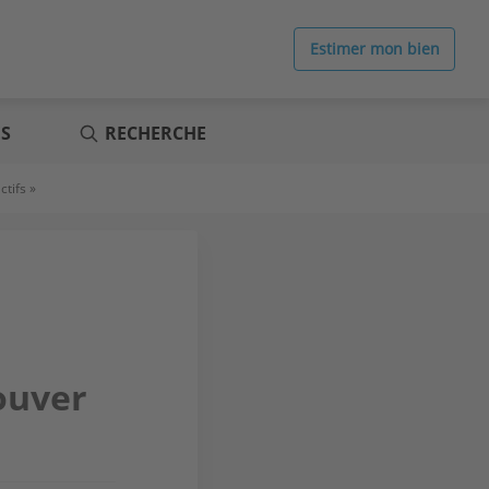
Estimer mon bien
ES
RECHERCHE
ctifs »
rouver