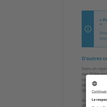
« P
»
Sind
imm
D’autres c
Dans un rayo
des 15 km pou
communes situé
secteur est be
500 000 € à Uz
Au nord d’Uzès
d’Uzès, les pr