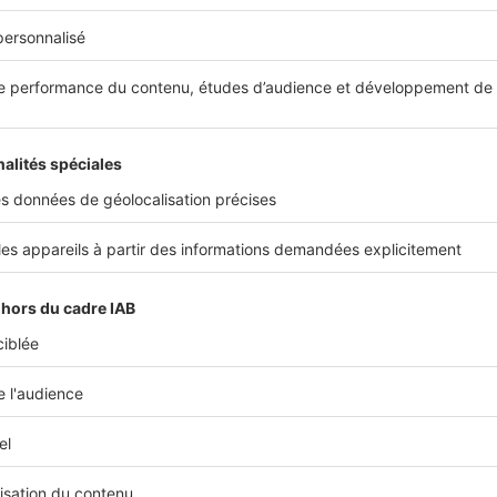
es transactions que je réalise, ce sont
des clients ayant réu
nt pas uniquement de Paris, mais aussi de la Côte d’Azur, B
es villes. Ayant signé le compromis, ils peuvent s’engager 
ès, le prix au m² moyen s’élève à 3 541 €.
 DPE peut-il constituer à un frein à la vente 
rontée à seulement deux
DPE
mauvais (E) le mois dernier : u
 centre historique d’Uzès, et un appartement. Les autres bien
 Même si ces biens sont classés E, j’ai quand même des ap
ne m’a rien dit sur ce classement énergétique.