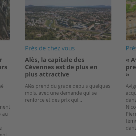
Près de chez vous
Prè
r
Alès, la capitale des
« A
urs
Cévennes est de plus en
pre
plus attractive
»
hé
Alès prend du grade depuis quelques
Avig
mois, avec une demande qui se
acqu
renforce et des prix qui...
dans
ément
Nico
s au
Pier
s
témo
e
dans
ent