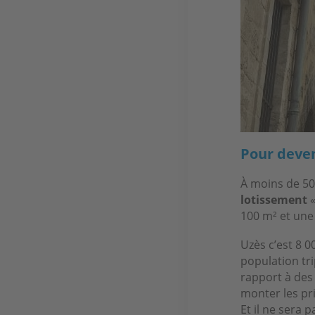
Pour deveni
À moins de 500
lotissement
«
100 m² et une 
Uzès c’est 8 0
population tri
rapport à des
monter les pri
Et il ne sera 