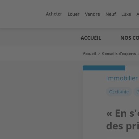
Aller
au
contenu
Acheter
Louer
Vendre
Neuf
Luxe
A
principal
Logic
immo
ACCUEIL
NOS CO
Fil
Accueil
>
Conseils d'experts
d'Ariane
Immobilier 
Occitanie
(
« En s
des pri