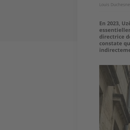
Louis Duchesne
En 2023, Uz
essentielle
directrice 
constate qu
indirectemen
Image