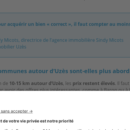
our acquérir un bien « correct », il faut compter au moin
y Micots, directrice de l’agence immobilière Sindy Micots
obilier Uzès
ommunes autour d’Uzès sont-elles plus abord
n de
10-15 km autour d’Uzès
, les
prix restent élevés
. Il fau
r avoir des offres plus intéressantes, comme à Baron ou à 
es sur un axe allant de la ville d’Uzès à celle d’Alès. En rev
aucoup moins attractif, prisé, et la qualité de vie est moind
ès en vaut 350 000 € à Alès, et il y a seulement 30 km d’écart
, dans la Vallée de la Cèze, et le secteur de Bagnols-sur-Cè
ix baissent aussi.
Uzès
est vraiment un « micro-marché
».