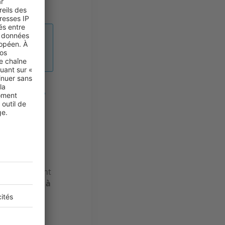
 de
 uzétien ?
 principale,
hé
endre à Paris
, ils décident
st plus long à
t pas se
ion des
re impactée.