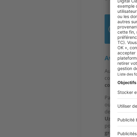
28 
100
Avez-vous 
Aujourd’hui, l
constituée de 
complètemen
Par expérience
ou en région p
de ne pas en s
Uzès aussi
, 
positionner s
grandes ville