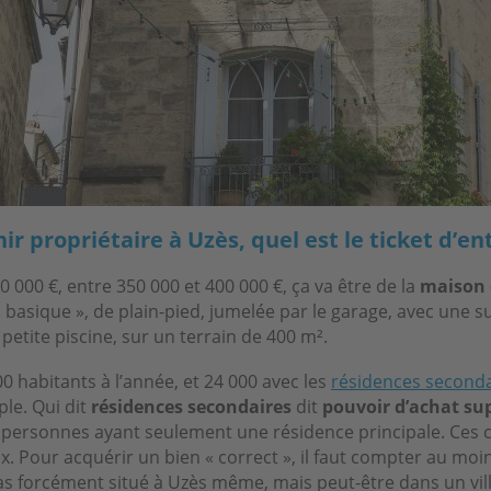
r propriétaire à Uzès, quel est le ticket d’en
 000 €, entre 350 000 et 400 000 €, ça va être de la
maison 
 basique », de plain-pied, jumelée par le garage, avec une s
petite piscine, sur un terrain de 400 m².
00 habitants à l’année, et 24 000 avec les
résidences seconda
ple. Qui dit
résidences secondaires
dit
pouvoir d’achat su
 personnes ayant seulement une résidence principale. Ces cl
x. Pour acquérir un bien « correct », il faut compter au moi
pas forcément situé à Uzès même, mais peut-être dans un vill