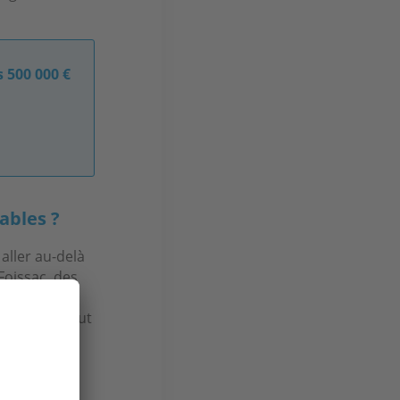
s 500 000 €
ables ?
t aller au-delà
Foissac, des
anche, le
re. Ce qui vaut
.
ze, à 25 km