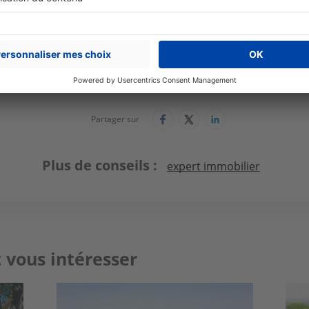
Syndy Micots
Agent Immobilier
Syndy Micots Immobilier Uzès
Partager sur
Plus de conseils
expert immobilier
 vous intéresser
Image
Ima