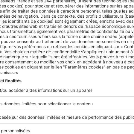
% des biens uzétiens affichent une surface minimum de plus
 m².
noté un impact de la loi Climat sur le marché
a répercussion est essentiellement visible sur notre clientèle
Parisiens et d’étrangers. La
clientèle parisienne
a un
marc
t bloqué
.
, des clients acheteurs m’ont dit qu’ils n’arrivaient pas à v
arisienne. Leur prêt-relais étant refusé ou coûtant trop cher
ouscrire, et d’attendre.
Comme c’est plus long à Paris, c’e
parce que sans
compromis
en poche, les Parisiens ne peuven
ur un bien à Uzès. Je commence à percevoir cette
répercuss
s
depuis mars 2023. En janvier et février, je n’étais pas enco