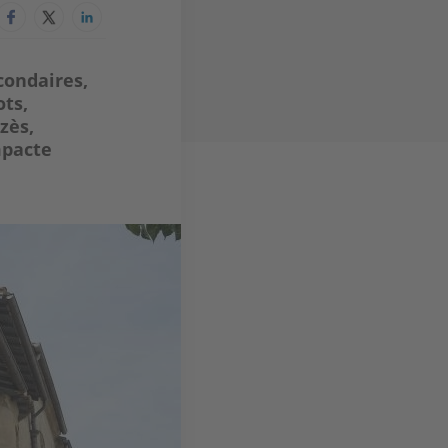
condaires,
ots,
zès,
mpacte