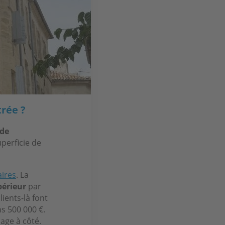
trée ?
de
uperficie de
ires
. La
périeur
par
ients-là font
ns 500 000 €.
age à côté.