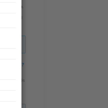
ssi à vendre
,
ordeaux, et
sur un nouvel
d’un bien ?
ne maison de
s sont classés
pels. Pour