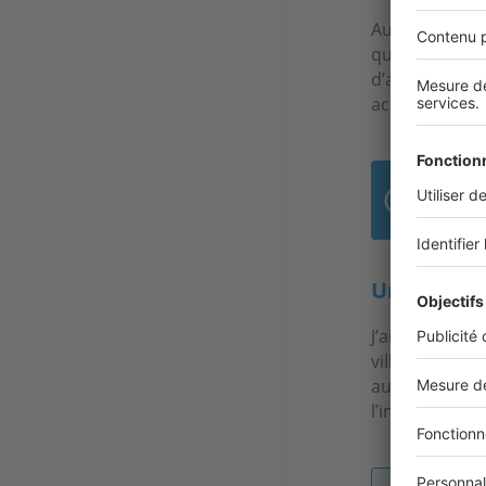
Aujourd’hui, l
qui ne vienne
d’autres grand
achat.
À Uz
Un mauvais
J’ai été conf
ville, dans le
au minimum D.
l’instant, on 