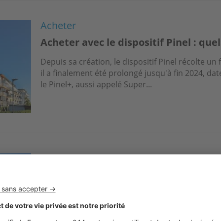
Acheter
Acheter avec le dispositif Pinel : quel
Depuis sa création, le dispositif Pinel récolte un
il a finalement été prolongé jusqu'à fin 2024, dat
le Pinel+, aussi appelé Super...
Acheter
À quelles aides avez-vous le droit po
logement neuf ?
Dans le cadre de l’acquisition d’un logement neuf,
différentes aides et avantages fiscaux. PTZ, TVA