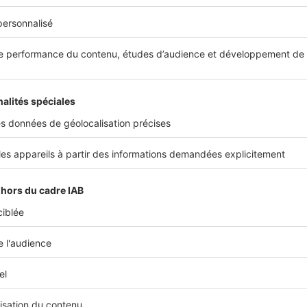
Acheter une grande maison de campagne, un ter
entre amis, vous en rêvez ? Comment s’y prendre
Aujourd’hui, nous passons au crible les différente
Acheter
Qu’est-ce qu’un bien vendu brut ?
Qui n’a pas rêvé de moduler l’espace comme il l’
ressemble et sans aucune perte de place ? C’est 
vendus bruts. Alors, quelles sont les...