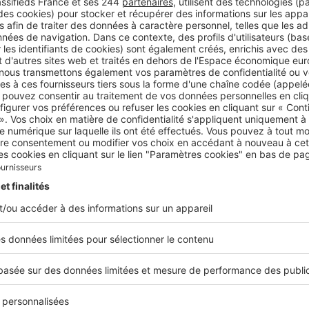
avantages dont vous pourriez bénéficier...
Acheter
Vices cachés en immobilier : quelle g
L’acquéreur d’un bien immobilier est protégé con
de défauts non apparents ou dissimulés. Commen
vices cachés et que peut obtenir l’acheteur...
Acheter
Comment acheter à plusieurs entre 