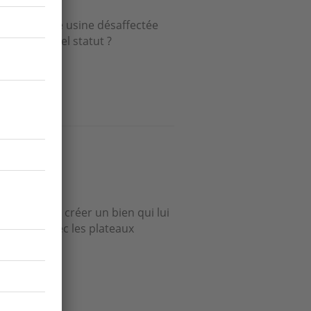
rain ou une usine désaffectée
 et sous quel statut ?
s...
entend pour créer un bien qui lui
possible avec les plateaux