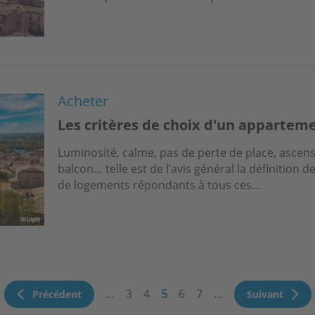
Acheter
Les critères de choix d'un appartem
Luminosité, calme, pas de perte de place, ascens
balcon… telle est de l’avis général la définition d
de logements répondants à tous ces...
ination
…
Page
3
Page
4
Page
5
Page
6
Page
7
…
Page
Précédent
Page
Suivant
précédente
courante
suivante