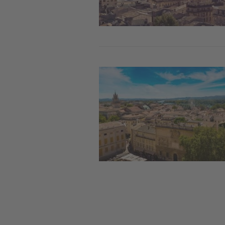
Image
Pag