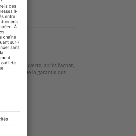
arantie ?
tre la découverte, après l’achat,
t s’applique la garantie des
amis ?