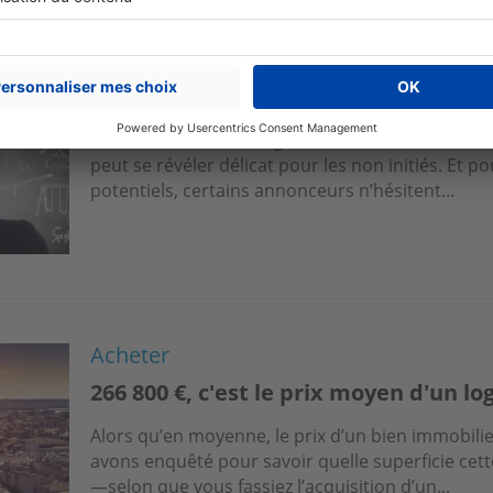
Acheter
Annonces immobilières : que veut dir
Entre les diminutifs, sigles et abréviations, déc
peut se révéler délicat pour les non initiés. Et po
potentiels, certains annonceurs n’hésitent...
Acheter
266 800 €, c'est le prix moyen d'un l
Alors qu’en moyenne, le prix d’un bien immobilie
avons enquêté pour savoir quelle superficie ce
—selon que vous fassiez l’acquisition d’un...