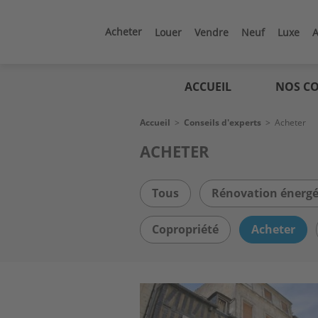
Aller
au
contenu
Acheter
Louer
Vendre
Neuf
Luxe
A
principal
Logic
immo
ACCUEIL
NOS CO
Fil
Accueil
>
Conseils d'experts
>
Acheter
d'Ariane
ACHETER
Tous
Rénovation énergé
Copropriété
Acheter
Image