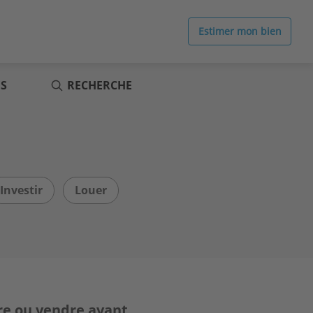
Estimer mon bien
ES
RECHERCHE
Investir
Louer
re ou vendre avant