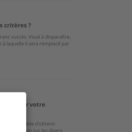
s critères ?
 franc succès. Voué à disparaître,
e à laquelle il sera remplacé par
ur acheter votre
 il est possible d’obtenir
 réduite… zoom sur les divers