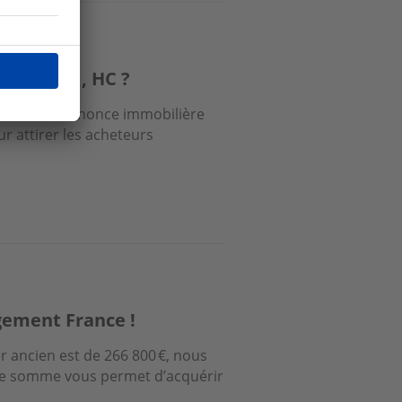
e CC, FAI, HC ?
hiffrer une annonce immobilière
ur attirer les acheteurs
ogement France !
r ancien est de 266 800 €, nous
tte somme vous permet d’acquérir