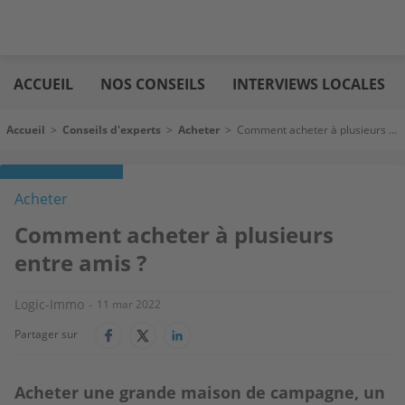
Aller
Logic
au
immo
ACCUEIL
NOS CONSEILS
INTERVIEWS LOCALES
contenu
principal
Fil d'Ariane
Accueil
>
Conseils d'experts
>
Acheter
>
Comment acheter à plusieurs entre amis ?
Acheter
Comment acheter à plusieurs
entre amis ?
Logic-Immo
11 mar 2022
Partager sur
Acheter une grande maison de campagne, un