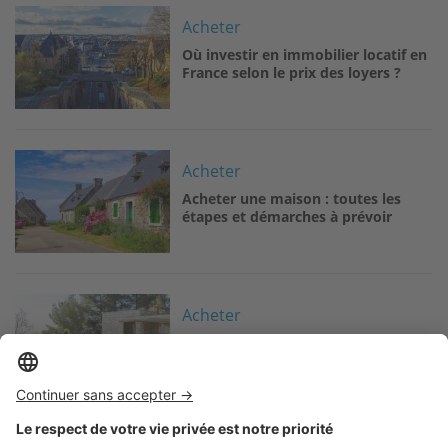
Image
Acheter
Où investir en immobilier locatif en
France selon le prix des loyers ?
Image
Acheter
Acheter une maison : toutes les
étapes et démarches à prévoir
Image
Acheter
Acheter un terrain constructible :
conseils et démarches