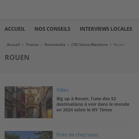
Aller
Logic
au
immo
ACCUEIL
NOS CONSEILS
INTERVIEWS LOCALES
contenu
principal
Fil d'Ariane
Accueil
>
France
>
Normandie
>
(76) Seine-Maritime
>
Rouen
ROUEN
Image
Villes
Big up à Rouen, l’une des 52
destinations à voir dans le monde
en 2024 selon le NY Times
Image
Près de chez vous