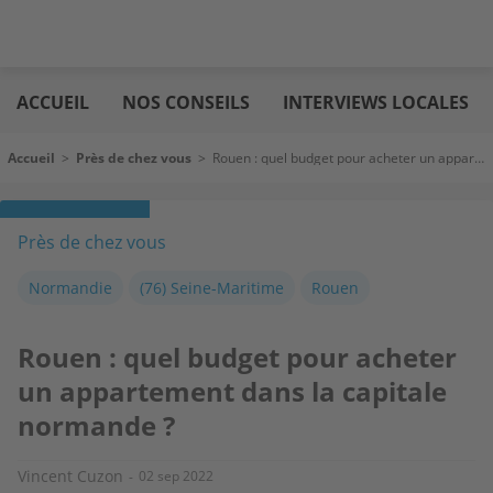
Aller
Logic
au
immo
ACCUEIL
NOS CONSEILS
INTERVIEWS LOCALES
contenu
principal
Fil d'Ariane
Accueil
>
Près de chez vous
>
Rouen : quel budget pour acheter un appartement dans la capitale normande ?
Près de chez vous
Normandie
(76) Seine-Maritime
Rouen
Rouen : quel budget pour acheter
un appartement dans la capitale
normande ?
Vincent Cuzon
02 sep 2022