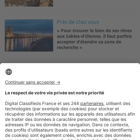
Image
Près de chez vous
« Pour trouver le bien de ses rêves
aux Sables-d’Olonne, il faut parfois
accepter d’étendre sa zone de
recherche »
Logic-Immo c’est aussi …
Retrouvez-nous sur …