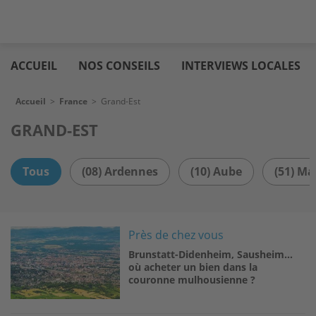
Aller
Logic
au
immo
ACCUEIL
NOS CONSEILS
INTERVIEWS LOCALES
contenu
principal
Fil d'Ariane
Accueil
>
France
>
Grand-Est
GRAND-EST
Tous
(08) Ardennes
(10) Aube
(51) Ma
Image
Près de chez vous
Brunstatt-Didenheim, Sausheim…
où acheter un bien dans la
couronne mulhousienne ?