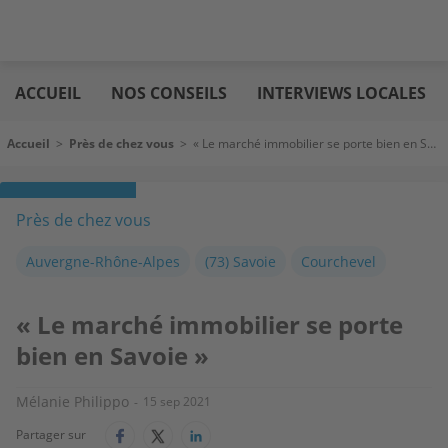
Aller
Logic
au
immo
ACCUEIL
NOS CONSEILS
INTERVIEWS LOCALES
contenu
principal
Fil d'Ariane
Accueil
>
Près de chez vous
>
« Le marché immobilier se porte bien en Savoie »
Près de chez vous
Auvergne-Rhône-Alpes
(73) Savoie
Courchevel
« Le marché immobilier se porte
bien en Savoie »
Mélanie Philippo
15 sep 2021
Partager sur