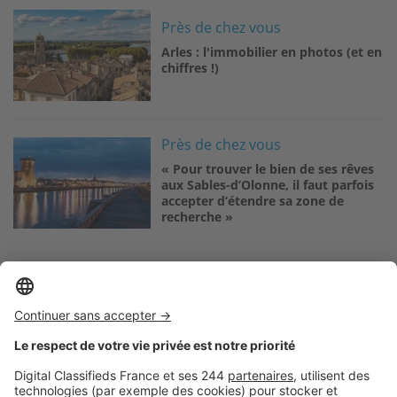
Image
Près de chez vous
Arles : l'immobilier en photos (et en
chiffres !)
Image
Près de chez vous
« Pour trouver le bien de ses rêves
aux Sables-d’Olonne, il faut parfois
accepter d’étendre sa zone de
recherche »
Logic-Immo c’est aussi …