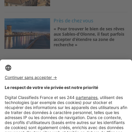
Image
Près de chez vous
« Pour trouver le bien de ses rêves
aux Sables-d’Olonne, il faut parfois
accepter d’étendre sa zone de
recherche »
Logic-Immo c’est aussi …
Retrouvez-nous sur …