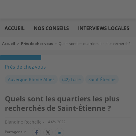
Aller
Logic
au
immo
ACCUEIL
NOS CONSEILS
INTERVIEWS LOCALES
contenu
principal
Fil d'Ariane
Accueil
>
Près de chez vous
>
Quels sont les quartiers les plus recherchés de Saint-Étienne ?
Près de chez vous
Auvergne-Rhône-Alpes
(42) Loire
Saint-Étienne
Quels sont les quartiers les plus
recherchés de Saint-Étienne ?
Blandine Rochelle
14 fév 2022
Partager sur