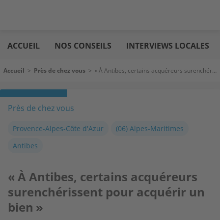
Aller
Logic
au
immo
ACCUEIL
NOS CONSEILS
INTERVIEWS LOCALES
contenu
principal
Fil d'Ariane
Accueil
>
Près de chez vous
>
« À Antibes, certains acquéreurs surenchérissent pour acquérir un bien »
Près de chez vous
Provence-Alpes-Côte d'Azur
(06) Alpes-Maritimes
Antibes
« À Antibes, certains acquéreurs
surenchérissent pour acquérir un
bien »