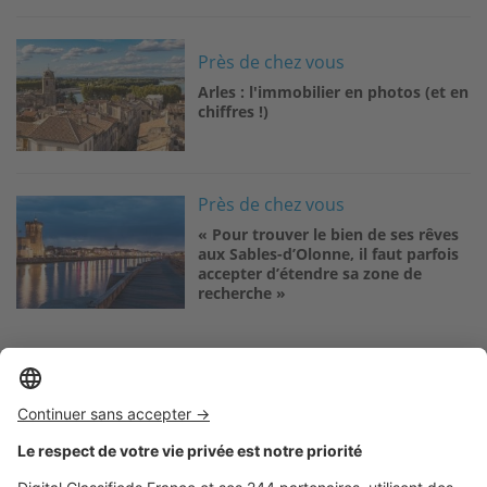
Image
Près de chez vous
Arles : l'immobilier en photos (et en
chiffres !)
Image
Près de chez vous
« Pour trouver le bien de ses rêves
aux Sables-d’Olonne, il faut parfois
accepter d’étendre sa zone de
recherche »
Logic-Immo c’est aussi …