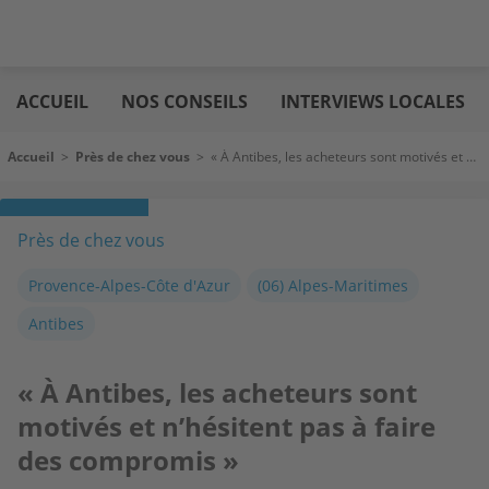
Aller
Logic
au
immo
ACCUEIL
NOS CONSEILS
INTERVIEWS LOCALES
contenu
principal
Fil d'Ariane
Accueil
>
Près de chez vous
>
« À Antibes, les acheteurs sont motivés et n’hésitent pas à faire des compromis »
Près de chez vous
Provence-Alpes-Côte d'Azur
(06) Alpes-Maritimes
Antibes
« À Antibes, les acheteurs sont
motivés et n’hésitent pas à faire
des compromis »