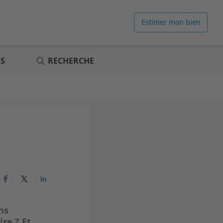
Estimer mon bien
ES
RECHERCHE
ns
ire ? Et