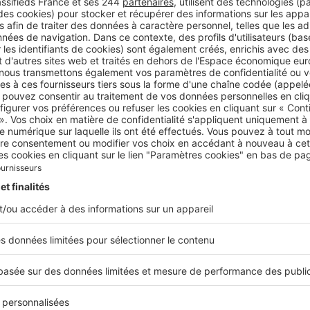
i leur permettent d’être utilisés par une personne handica
-1
du Code de la construction et de l’habitation
 personnes handicapées peuvent aussi, sous certaines condi
e valoir le Droit au logement opposable.
t de la taxe d’habitation et des personnes h
res de l’allocation adulte handicapé
peuvent être exonérés 
de leur résidence principale sous certaines conditions.
 invalides ou handicapées, les personnes habitant avec ell
éficier d’un abattement spécial pour les personnes invalid
% de la valeur locative moyenne. Cet abattement n’est pas 
der via un formulaire spécifique.
En outre, il n’est pas app