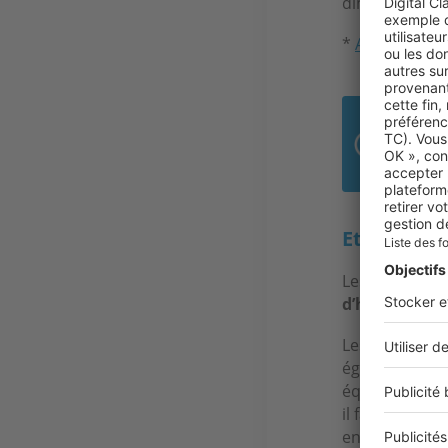
dimensions qu
*
Article L441
Les
fair
Et au suje
Les bénéficiai
d’habitation
Les personnes
également bén
équivaut à 10
il faut le
deman
en France.