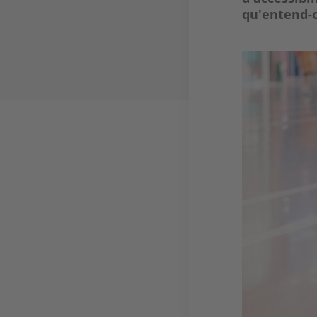
qu'entend-
Image