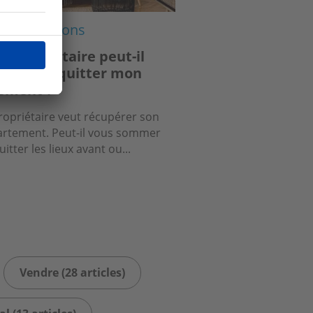
lementations
 propriétaire peut-il
bliger à quitter mon
ement ?
ropriétaire veut récupérer son
rtement. Peut-il vous sommer
uitter les lieux avant ou...
Vendre (28 articles)