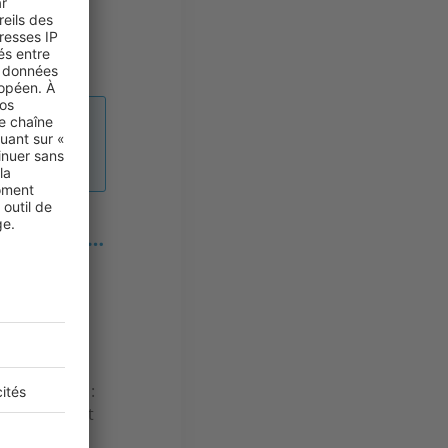
pée.
tions,
andicapées…
de la taxe
es, peuvent
es qui
automatique :
liqué partout