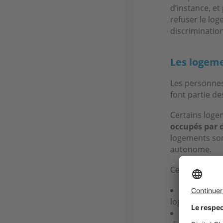
d’instance, et
refuser le log
discrimination
Les logeme
Les personnes
font partie de
Certains loge
occupés par 
logements son
autonome.
Ces logements
un chemine
logement,
une cuisin