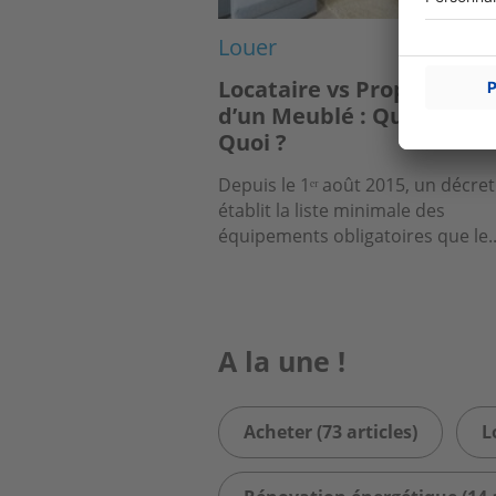
Louer
Locataire vs Propriétaire
d’un Meublé : Qui Fourni
Quoi ?
Depuis le 1ᵉʳ août 2015, un décret
établit la liste minimale des
équipements obligatoires que le..
A la une !
Acheter (73 articles)
L