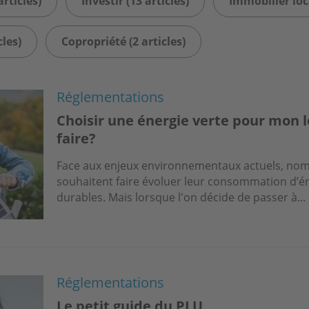
rticles)
Investir (13 articles)
Immobilier loca
les)
Copropriété (2 articles)
Réglementations
Choisir une énergie verte pour mon
faire?
Face aux enjeux environnementaux actuels, nomb
souhaitent faire évoluer leur consommation d’én
durables. Mais lorsque l'on décide de passer à...
Réglementations
Le petit guide du PLU