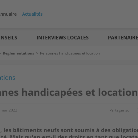
nnuaire
Actualités
NSEILS
INTERVIEWS LOCALES
PARTENAIR
>
Réglementations
>
Personnes handicapées et location
tions
nes handicapées et location
 mar 2022
Partager sur
, les bâtiments neufs sont soumis à des obligatio
ité. Mais qu'en est-il des droits en tant que locata