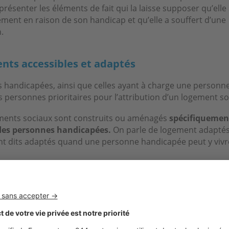
 présenter les éléments de fait qui la laisse supposer qu’elle 
ement en raison de son handicap et qu’elle a souffert d’une
.
nts accessibles et adaptés
 handicapées, ainsi que celles ayant à charge une personn
s personnes prioritaires pour l’attribution d’un logement so
ments sociaux sont construits ou aménagés
spécifiquemen
des personnes handicapées.
On parle de logement adaptés
t dits adaptés quand une personne handicapée peut y vivr
 sont également rendus accessibles par :
ment extérieur et intérieur qui permet d’atteindre la porte
e, un séjour, une chambre, un WC et une salle d’eau qui affi