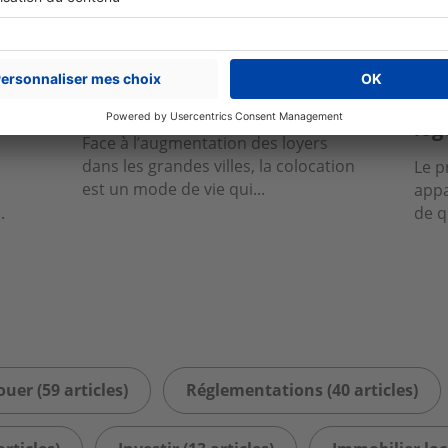
Louer
Rég
Un propriétaire peut-il
Mon
t
refuser une colocation ?
m'o
log
Face à l’augmentation des loyers
dans les grandes villes, la colocation
Le p
est un mode de vie qui...
appa
.
de q
ouer (59 articles)
Réglementations (40 articles)