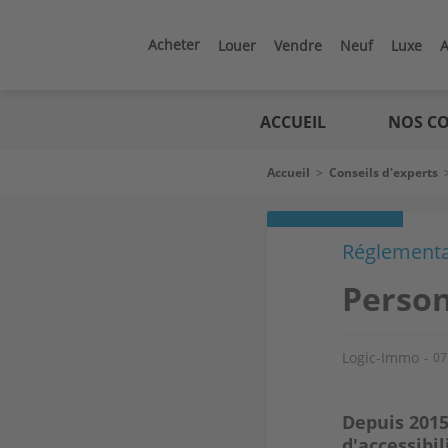
Aller
au
contenu
Acheter
Louer
Vendre
Neuf
Luxe
A
principal
Logic
immo
ACCUEIL
NOS CO
Fil
Accueil
>
Conseils d'experts
d'Ariane
Réglementa
Person
Logic-Immo
07
Depuis 2015
d'accessibil