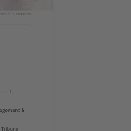
aptés ©Shutterstock
 droit
 logement à
 Tribunal