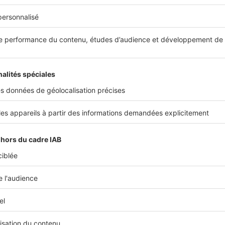
Partager sur
lus de conseils
loi elan
aides
amenagement
locati
 vous intéresser
Image
Ima