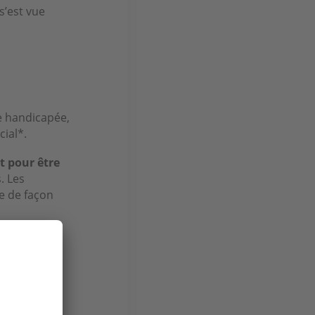
s’est vue
e handicapée,
cial*.
t pour être
. Les
e de façon
 d’entrée du
chent des