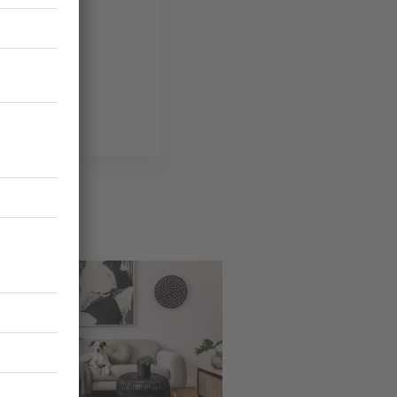
on
ge