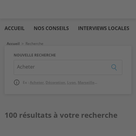
Aller
Logic
au
immo
ACCUEIL
NOS CONSEILS
INTERVIEWS LOCALES
contenu
principal
Fil d'Ariane
Accueil
>
Recherche
NOUVELLE RECHERCHE
Ex :
Acheter
,
Décoration
,
Lyon
,
Marseille
...
100 résultats à votre recherche