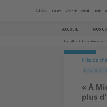
Aller
au
contenu
Acheter
Louer
Vendre
Neuf
Luxe
A
principal
Logic
immo
ACCUEIL
NOS CO
Fil
Accueil
>
Près de chez vous
d'Ariane
Près de ch
Nouvelle-Aqui
« À Mio
plus d