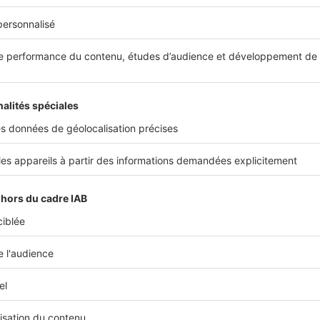
un ou deux conseils à donner à un potentiel 
 secteur ?
é de
bien définir les contours de sa recherche
, notamment
t de budget. Cela permet d’être réactif lorsqu’un bien arrive
José Dafonseca
Gérant
Aima Immobilier
Partager sur
Plus de conseils
expert immobilier