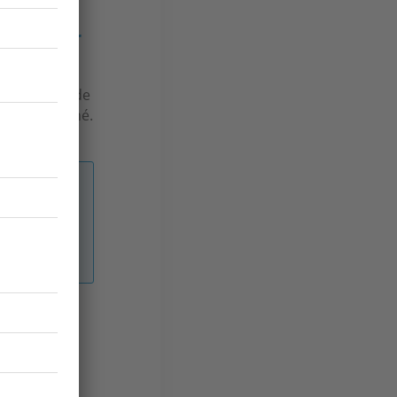
acquéreur
 en termes de
 sur le marché.