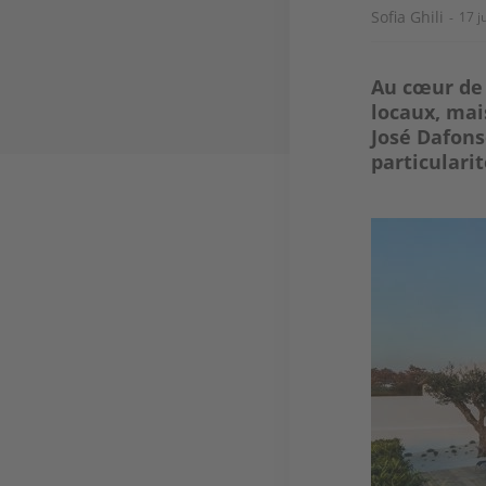
Sofia Ghili
17 j
Au cœur de 
locaux, mai
José Dafons
particulari
Image