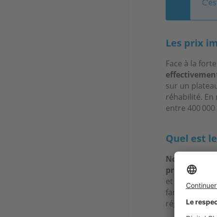
C’es
Les prix i
Face à la fort
effectivemen
sur un plateau
réhabilité. En
entre 400 000 
Quel est l
Nous avons e
principale.
La
et ses alento
familiale et d
région.