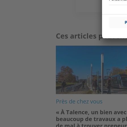
Ces articles peuvent
Image
Près de chez vous
« À Talence, un bien avec
beaucoup de travaux a p
de mal à trouver preneur