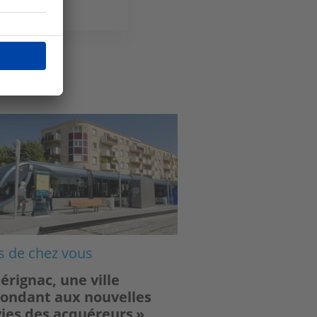
ge
s de chez vous
érignac, une ville
ondant aux nouvelles
ies des acquéreurs »