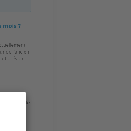
s mois ?
 actuellement
r de l’ancien
aut prévoir
ésidence
 dans la ville
d’une maison
s habitant la