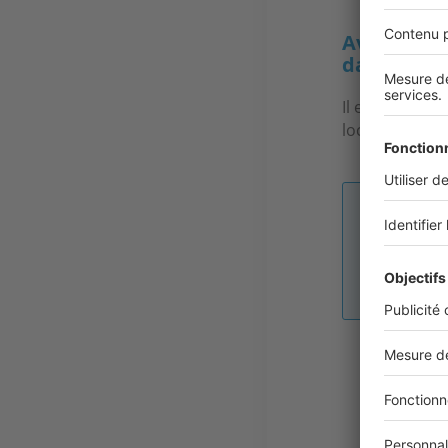
Avez-vous 
dans votre
Il est conseill
localisation e
Image