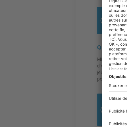
« N
bie
Quels sont
Mios est pris
d’Arcachon, e
jeunes parent
permet de rejo
92 
C’es