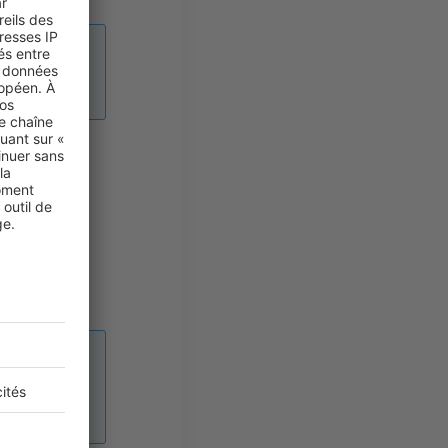
samment de
teurs ?
ssin
ent les
 TGV
qui