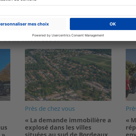
 vous intéresser
Image
Ima
Près de chez vous
Prè
« La demande immobilière a
« M
lus
explosé dans les villes
rép
 »
situées au sud de Bordeaux
env