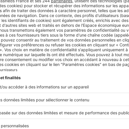
ous travaillons à flux tendu car nous n’avons pas suffi
ns à vendre »
 les secteurs les plus recherchés par les ache
ée dans son ensemble. À mi-chemin entre Bordeaux et le ba
lle compte de nombreux établissements scolaires qui séduis
s.
À 5 km, les acquéreurs plébiscitent Biganos et sa gare
indre facilement Paris et d’autres grandes villes.
%
t la part de maisons dans le parc immobilier miossais.