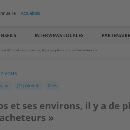
nnuaire
Actualités
NSEILS
INTERVIEWS LOCALES
PARTENAIR
>
« À Mios et ses environs, il y a de plus en plus d'acheteurs »
ez vous
taine
(33) Gironde
Mios
s et ses environs, il y a de p
'acheteurs »