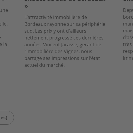
»
 une
Depu
bord
L’attractivité immobilière de
lle.
manq
Bordeaux rayonne sur sa périphérie
mais
sud. Les prix y ont d'ailleurs
e
d’as
nettement progressé ces dernières
e la
très
années. Vincent Jarasse, gérant de
resp
l’Immobilière des Vignes, nous
Immo
partage ses impressions sur l’état
actuel du marché.
les)