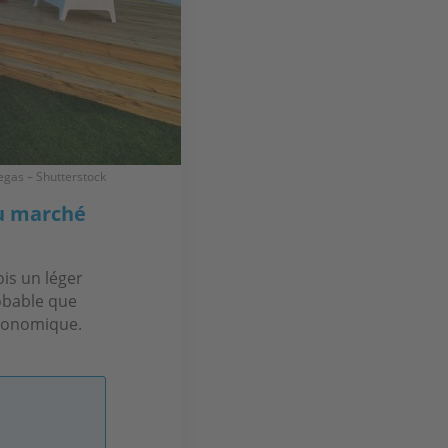
egas – Shutterstock
du marché
is un léger
obable que
 économique.