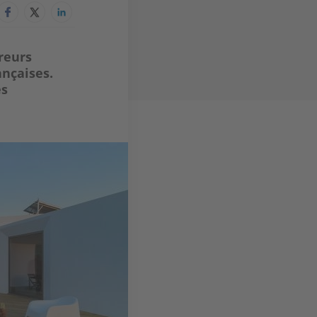
reurs
nçaises.
es