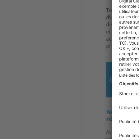
Tout d’abord,
d’une banqu
depuis le déb
et sortent rap
accompagner d
propositions d
38 
C’es
Notez-vous
région ?
Avant c’était 
retour du prin