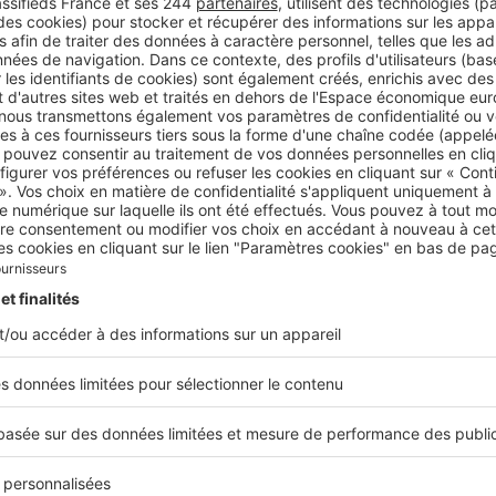
 de
faire valider son financement auprès d’un courtier o
e.
Il faut que cette opération soit récente, car les taux augm
ut de l’année. Enfin, comme le marché est très tendu, les m
idement. Il faut donc pousser la porte d’une agence pour se
ans la définition de ses critères de recherche et recevoir 
e biens. Dernière chose, il est essentiel de se montrer très r
%
t la proportion de maisons à Mérignac.
 une saisonnalité pour la vente et l’achat dan
vrai, oui. On note toujours un
léger pic d’activité de mars à
temps, mais l’activité s’est véritablement lissée sur toute l’