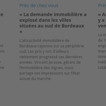
Près de chez vous
Prè
de
« La demande immobilière a
« A
explosé dans les villes
y a
situées au sud de Bordeaux
ven
»
La v
de 1
L’attractivité immobilière de
nt
engo
Bordeaux rayonne sur sa périphérie
ans
mar
sud. Les prix y ont d'ailleurs
Immo
nettement progressé ces dernières
r
inéd
années. Vincent Jarasse, gérant de
rme
tota
l’Immobilière des Vignes, nous
partage ses impressions sur l’état
actuel du marché.