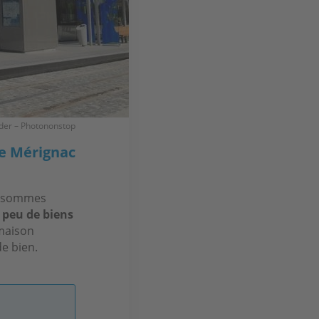
ider – Photononstop
de Mérignac
us sommes
 peu de biens
 maison
de bien.