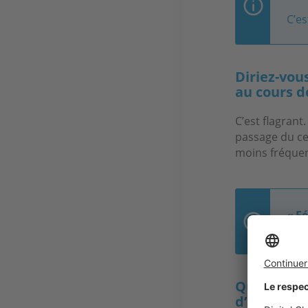
C’e
Diriez-vou
au cours d
C’est flagrant
passage du cen
moins fréquen
« F
de 
Quel conse
d’acheter 