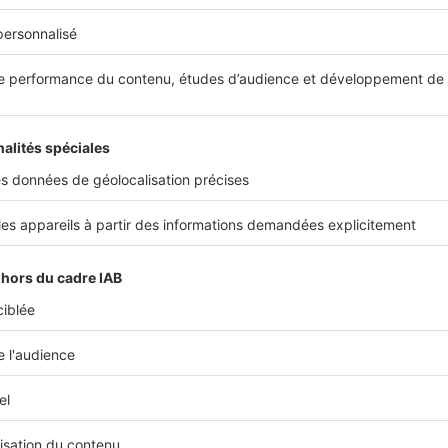
s nous présenter votre agence ?
fait partie d’un groupe immobilier indépendant implanté de
secteur de Bordeaux. 50 collaborateurs sont répartis entre 
Bouscat et au Taillan-Médoc. Nous exerçons tous les métier
e la transaction à la gestion, en passant par la location, le vi
n et les travaux. Enfin, nous intervenons particulièrement à
 secteurs limitrophes de Bordeaux comme à Saint-Jean-D’Illa
ir et Caudéran.
Romain Garrigue
Responsable transaction
Axel Immobilier