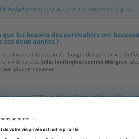
st le budget moyen pour acquérir une maison à Mérignac.
s que les besoins des particuliers ont beauc
e ces deux années ?
. Ils ont ressenti le besoin de changer de cadre de vie, d’effe
tre-ville vers les
villes limitrophes comme Mérignac
, plu
tées, plus verdoyantes.
évrier et mars 2022 ont été excellents, même meilleurs e
volume de ventes qu’en 2021 »
il donneriez-vous à une personne ayant le pr
à Mérignac ou dans les villes alentour ?