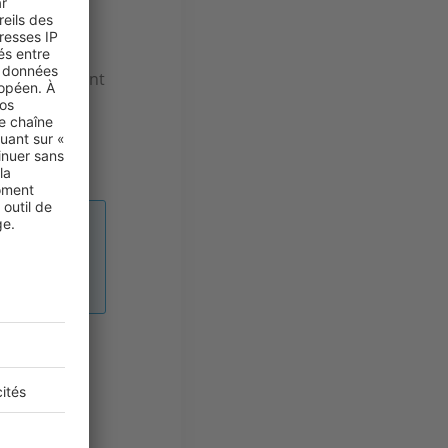
u auprès
entent vite
andats entrent
 faire
des
éactif !
s la
 juin
avec le
année.