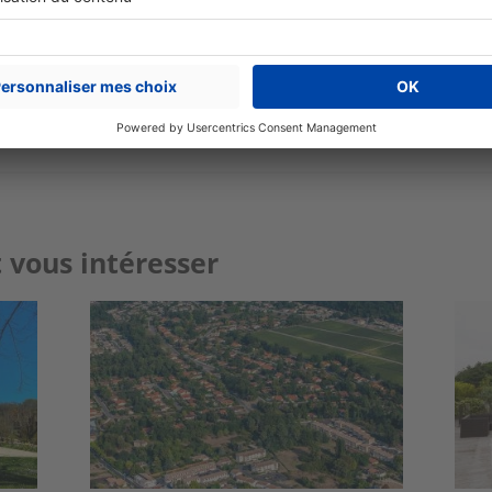
Partager sur
Plus de conseils
expert immobilier
 vous intéresser
Image
Ima