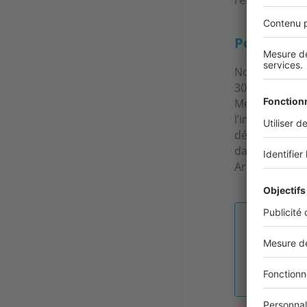
Pouvez-vou
Notre agence 
30 ans sur le 
Mérignac, au 
l’immobilier, d
défiscalisatio
dans tous les
Arlac, Mondés
Image