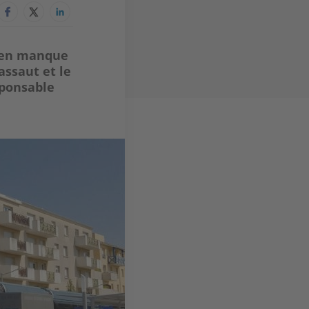
s en manque
assaut et le
sponsable