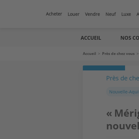
Aller
au
contenu
Acheter
Louer
Vendre
Neuf
Luxe
A
principal
Logic
immo
ACCUEIL
NOS CO
Fil
Accueil
>
Près de chez vous
d'Ariane
Près de ch
Nouvelle-Aqui
« Méri
nouvel