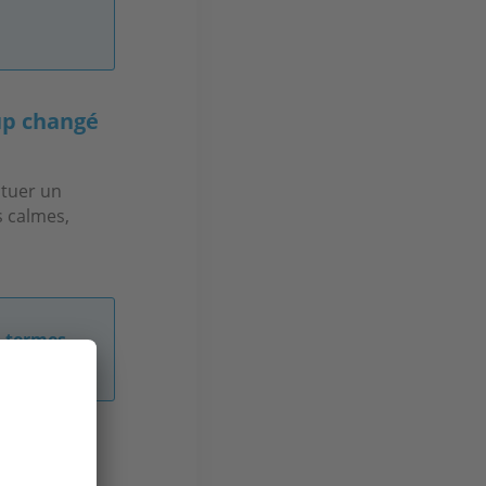
oup changé
ctuer un
s calmes,
n termes
ojet