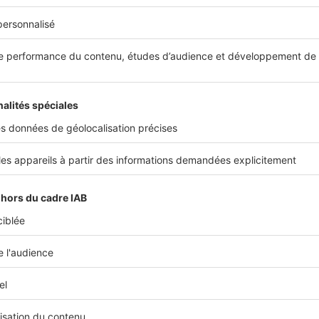
t la proportion de maisons à L'Isle-en-Dodon.
s nous faire la présentation de votre agence 
re est une agence implantée à L'Isle-en-Dodon depuis 1994
 secondaire à Boulogne-sur-Gesse. Nous comptons 4 collab
 dans tout le secteur sud-ouest de Toulouse, mais aussi pl
tement de la Haute-Garonne et du Gers.
Jean-Marc Miegeville
Gérant
AB Immobilier
Partager sur