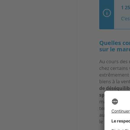
1 2
C’es
Quelles co
sur le marc
Au cours des 
chez certains 
extrêmement s
biens à la ve
de déséquilib
spectaculaire
maisons indivi
terrasse. Ce 
aujourd’hui, t
le marché, ell