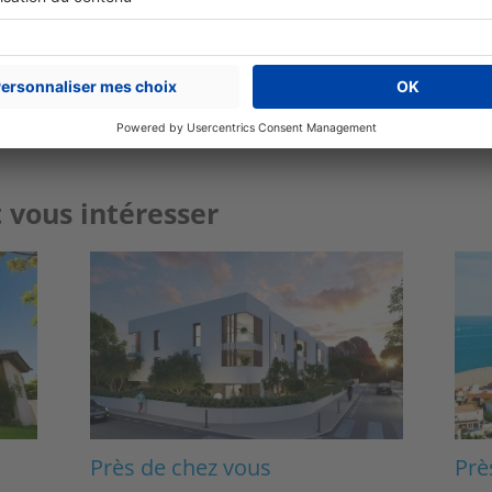
Plus de conseils
expert immobilier
 vous intéresser
Image
Ima
Près de chez vous
Prè