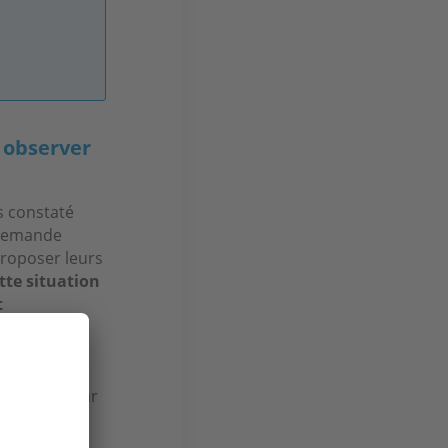
u observer
s constaté
a demande
proposer leurs
tte situation
t
ur les
in ou une
ore
lle arrive sur