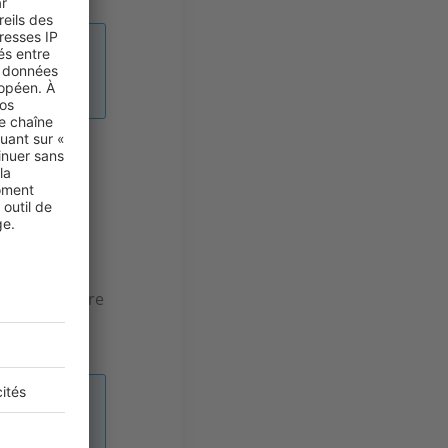
c la
onne
je
t leurs
out à fait
mais peut-être