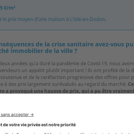
55 €/m²
t le prix moyen d’une maison à L'Isle-en-Dodon.
nséquences de la crise sanitaire avez-vous p
hé immobilier de la ville ?
deux années qu’a duré la pandémie de Covid-19, nous avon
vendeurs un appétit plutôt important ! Ils ont profité de l
outenue et de la raréfaction progressive des offres pour 
nte à des prix largement surévalués au regard du marché.
Ce
re a provoqué une hausse de prix, qui a pu être vraimen
 sur certains types de produits.
C’est notamment le cas po
duelles, surtout celles qui proposent un extérieur, un jard
type de bien a rencontré un immense succès et suscite, enc
outes les convoitises. D’ailleurs, lorsqu’une maison individue
e n’y reste jamais très longtemps !