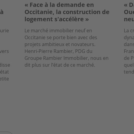
« Face à la demande en
« D
 à
Occitanie, la construction de
Oue
logement s'accélère »
neu
nurie
Le marché immobilier neuf en
La c
Occitanie se porte bien avec des
dyna
projets ambitieux et novateurs.
dans
vers
Henri-Pierre Rambier, PDG du
Fran
Groupe Rambier Immobilier, nous en
de P
disse
dit plus sur l’état de ce marché.
quel
état
tend
tite