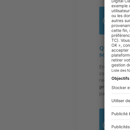
« 2
haus
Quel conse
souhaitant
En raison de 
conseillerais 
recherches s’i
propice pour
pas pour long
91 