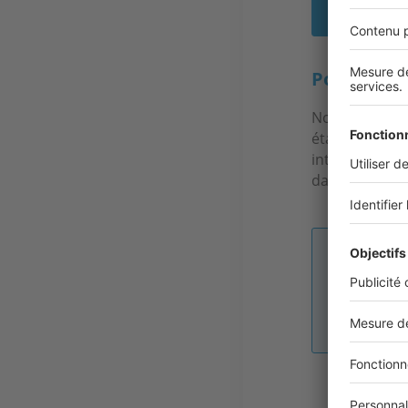
C’es
Pouvez-vou
Notre structu
établissement
interviennent
dans le dépar
Image