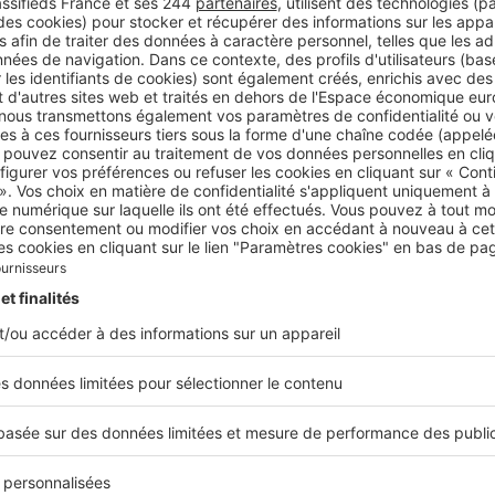
022 pourrait être marquée par un tassement des prix ave
se des taux d’intérêt et du coût de la vie »
il souhaiteriez-vous transmettre à une pers
 acheter à L'Isle-en-Dodon ?
la situation de tension que nous connaissons actuellement, 
aux acquéreurs intéressés de se montrer très réactifs duran
ls souhaitent voir aboutir leur projet. Aussi, l
e moment est t
 acheter.
Les taux d’emprunt restent encore raisonnables, 
temps !
%