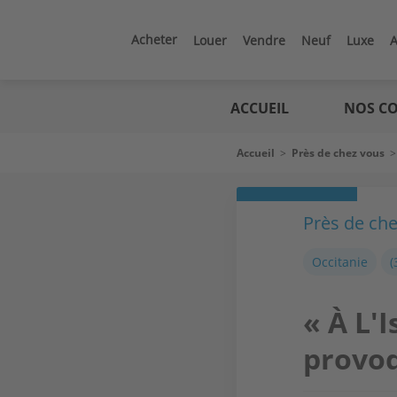
Aller
au
contenu
Acheter
Louer
Vendre
Neuf
Luxe
A
principal
Logic
immo
ACCUEIL
NOS CO
Fil
Accueil
>
Près de chez vous
d'Ariane
Près de ch
Occitanie
(
« À L'I
provoq