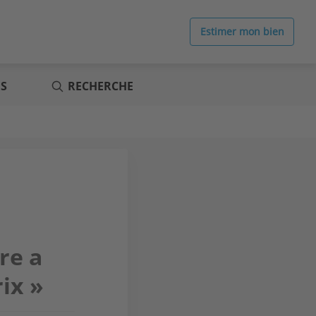
Estimer mon bien
ES
RECHERCHE
ire a
ix »