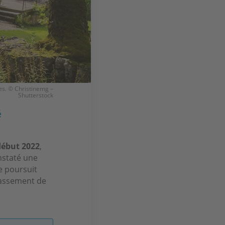
s. © Christinemg –
Shutterstock
é
début 2022
,
nstaté une
e poursuit
tassement de