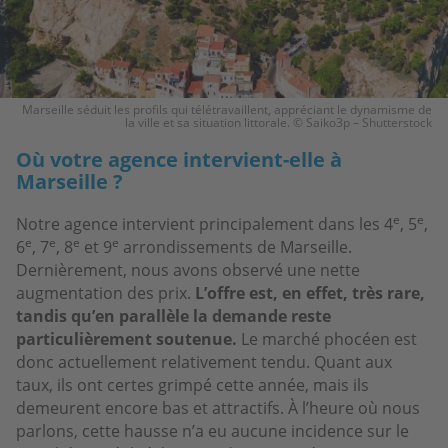
Marseille séduit les profils qui télétravaillent, appréciant le dynamisme de
la ville et sa situation littorale. © Saiko3p – Shutterstock
Où votre agence intervient-elle à
Marseille ?
e
e
Notre agence intervient principalement dans les 4
, 5
,
e
e
e
e
6
, 7
, 8
et 9
arrondissements de Marseille.
Dernièrement, nous avons observé une nette
augmentation des prix.
L’offre est, en effet, très rare,
tandis qu’en parallèle la demande reste
particulièrement soutenue.
Le marché phocéen est
donc actuellement relativement tendu. Quant aux
taux, ils ont certes grimpé cette année, mais ils
demeurent encore bas et attractifs. À l’heure où nous
parlons, cette hausse n’a eu aucune incidence sur le