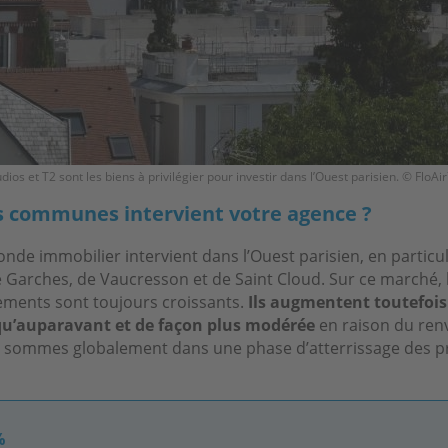
udios et T2 sont les biens à privilégier pour investir dans l’Ouest parisien. © FloA
s communes intervient votre agence ?
de immobilier intervient dans l’Ouest parisien, en particul
arches, de Vaucresson et de Saint Cloud. Sur ce marché, l
ements sont toujours croissants.
Ils augmentent toutefoi
u’auparavant et de façon plus modérée
en raison du re
sommes globalement dans une phase d’atterrissage des pr
%