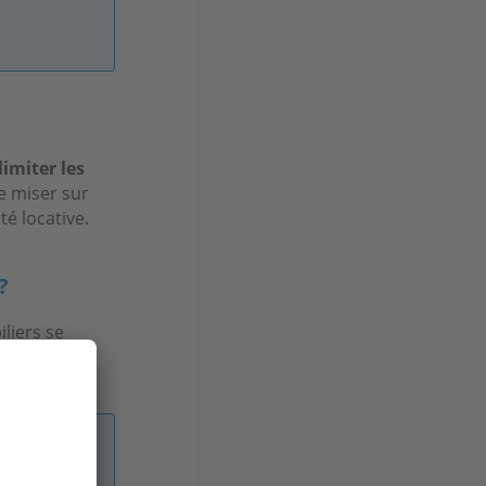
limiter les
de miser sur
té locative.
?
liers se