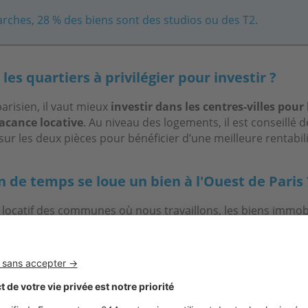
rches, 28 % des biens sont des studios ou des T2.
les quartiers à privilégier pour investir ?
arisien, il vaut mieux
investir dans les centres-villes pour 
acance locative
. Au niveau des logements, il est conseillé 
 sur les deux pièces pour bénéficier d’une meilleure rentabili
 de temps se loue un bien à l'Ouest de Paris 
 locatif des communes où nous travaillons, les biens immobi
alement dans un
délai allant de 15 à 30 jours
.
%