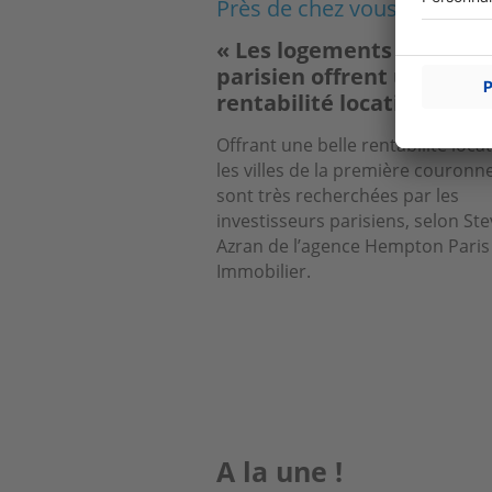
Près de chez vous
« Les logements de l’Oue
parisien offrent une bell
rentabilité locative »
Offrant une belle rentabilité locat
les villes de la première couronn
sont très recherchées par les
investisseurs parisiens, selon St
Azran de l’agence Hempton Paris
Immobilier.
A la une !