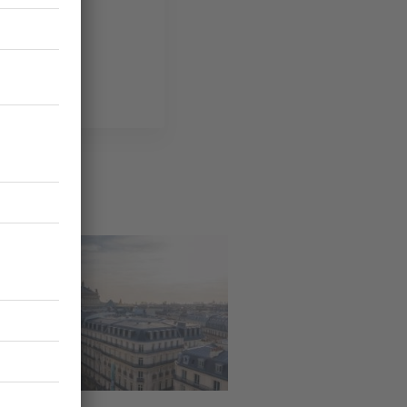
d paris
ge