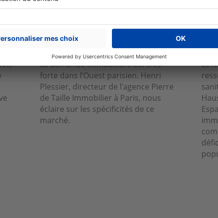
Près de chez vous
Prè
st
« La crise n’a pas entamé le
« L
e
dynamisme de l’immobilier
Par
de l’Ouest parisien »
que
ive,
La demande immobilière est très
Le m
e
forte dans l’Ouest parisien. Henri
ress
Plessier, directeur de l’agence Pierre
sani
eve
de Taille Immobilier à Paris, nous
Haus
éclaire sur les spécificités de ce
Espa
marché.
immo
comm
défi
popu