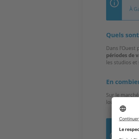
À Ga
Quels sont 
Dans l’Ouest p
périodes de v
les studios et
En combien
Sur le marché
louent génér
46 