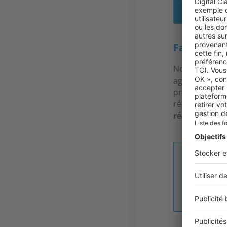
À Sa
Faut-il dél
Nous conseillo
agence, et ce
propriétaire d
réparations e
réaliser la dé
Image