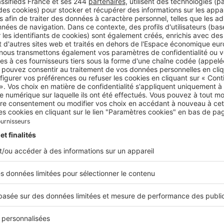
int-Cloud, 1 habitant sur 2 est locataire de son logement.
éguer la gestion locative à un professionnel ?
ns aux investisseurs de confier la gestion locative de leur 
 pour plusieurs raisons. La délégation de la gestion perme
’être soulagé des tâches récurrentes (quittances de loyer, 
t travaux, etc.) mais aussi d’être accompagné et
aidé au m
claration fiscale
de ses revenus locatifs.
Alexandre Blonde
Directeur général
Dominique Blonde Immobilier