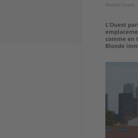
Vincent Cuzon
L’Ouest pari
emplacement
comme en t
Blonde immo
Image