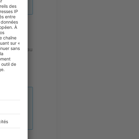
bien à une
t notamment au
gestion des
oment de