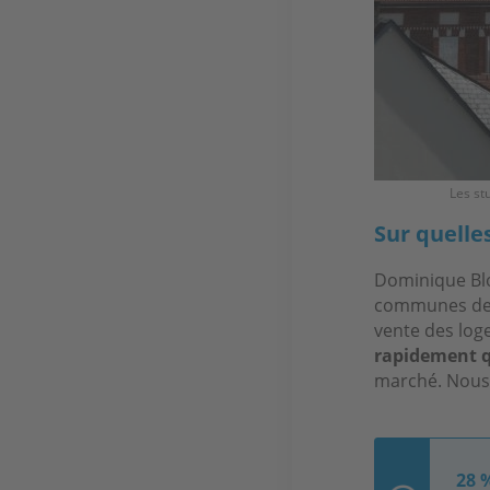
Les st
Sur quelle
Dominique Blon
communes de G
vente des log
rapidement q
marché. Nous 
28 