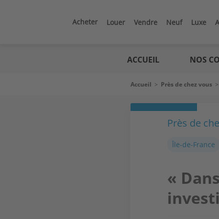
Aller
au
contenu
Acheter
Louer
Vendre
Neuf
Luxe
A
principal
Logic
immo
ACCUEIL
NOS CO
Fil
Accueil
>
Près de chez vous
d'Ariane
Près de ch
Île-de-France
« Dans
investi