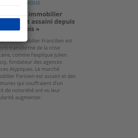
s de chez vous
e marché immobilier
isien s’est assaini depuis
lques mois »
arché immobilier Francilien est
orti transformé de la crise
taire, comme l’explique Julien
sy, fondateur des agences
ces Atypiques. Le marché
bilier Parisien est assaini et des
unes qui souffraient d’un
cit de notoriété ont vu leur
larité augmenter.