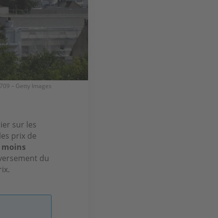
ir709 – Getty Images
ier sur les
es prix de
s moins
nversement du
ix.