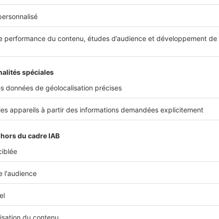
Partager sur
e conseils
expert immobilier
expert immobilier gran
 vous intéresser
Image
Ima