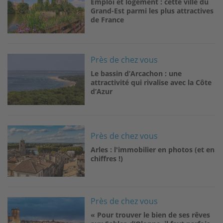
Emploi et logement : cette ville du
Grand-Est parmi les plus attractives
de France
Image
Près de chez vous
Le bassin d’Arcachon : une
attractivité qui rivalise avec la Côte
d’Azur
Image
Près de chez vous
Arles : l'immobilier en photos (et en
chiffres !)
Image
Près de chez vous
« Pour trouver le bien de ses rêves