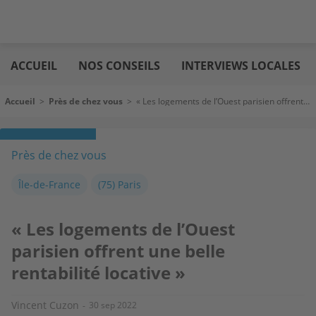
Aller
Logic
au
immo
ACCUEIL
NOS CONSEILS
INTERVIEWS LOCALES
contenu
principal
Fil d'Ariane
Accueil
>
Près de chez vous
>
« Les logements de l’Ouest parisien offrent une belle rentabilité locative »
Près de chez vous
Île-de-France
(75) Paris
« Les logements de l’Ouest
parisien offrent une belle
rentabilité locative »
Vincent Cuzon
30 sep 2022