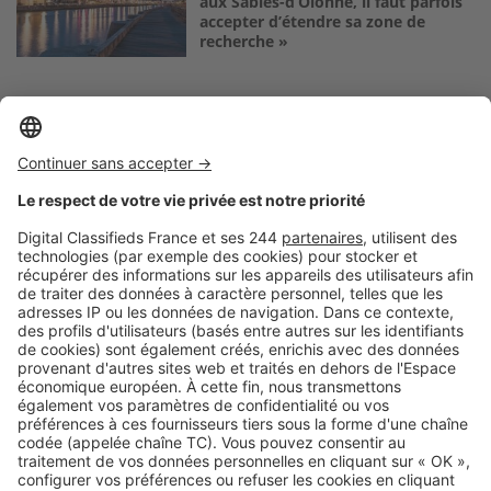
aux Sables-d’Olonne, il faut parfois
accepter d’étendre sa zone de
recherche »
Logic-Immo c’est aussi …
Retrouvez-nous sur …
A propos