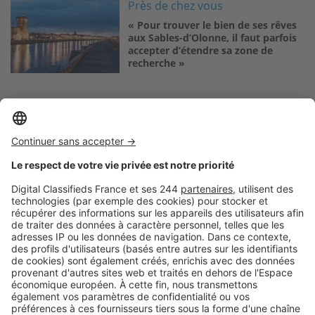
Image
Près de chez vous
« Pour trouver le bien de ses rêves
aux Sables-d’Olonne, il faut parfois
accepter d’étendre sa zone de
recherche »
Logic-Immo c’est aussi …
Retrouvez-nous sur …
A propos