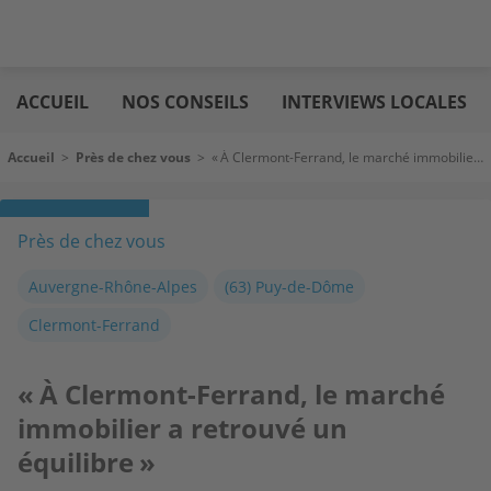
Aller
Logic
au
immo
ACCUEIL
NOS CONSEILS
INTERVIEWS LOCALES
contenu
principal
Fil d'Ariane
Accueil
>
Près de chez vous
>
« À Clermont-Ferrand, le marché immobilier a retrouvé un équilibre »
Près de chez vous
Auvergne-Rhône-Alpes
(63) Puy-de-Dôme
Clermont-Ferrand
« À Clermont-Ferrand, le marché
immobilier a retrouvé un
équilibre »