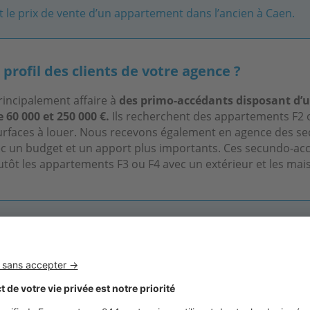
t le prix de vente d’un appartement dans l’ancien à Caen.
 profil des clients de votre agence ?
incipalement affaire à
des primo-accédants disposant d’
 60 000 et 250 000 €.
Ils recherchent des appartements F2 
surfaces à louer. Nous recevons également en agence des s
c un budget et un apport plus importants. Ces secundo-ac
lutôt les appartements F3 ou F4 avec un extérieur et les mai
 Caen, les petites surfaces se vendent très rapidement »
aud Lefebvre, directeur des ventes de Foncia Normandie