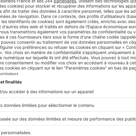
els sont les secteurs les plus recherchés ?
le de Caen est, sans conteste, le secteur de prédilection d
t être proches des commerces et des services tout en profi
ique. Le quartier de la Pigacière est très prisé de par ses
mmobiliers neufs.
s à quels prix sur Caen ?
est récemment vendu à 92 000 € et un appartement F2 de
maison située dans le quartier de Chemin vert, au nord de la
artie à 305 000 €.
 %
t la hausse, sur un an, du prix des appartements caennais 
cien.