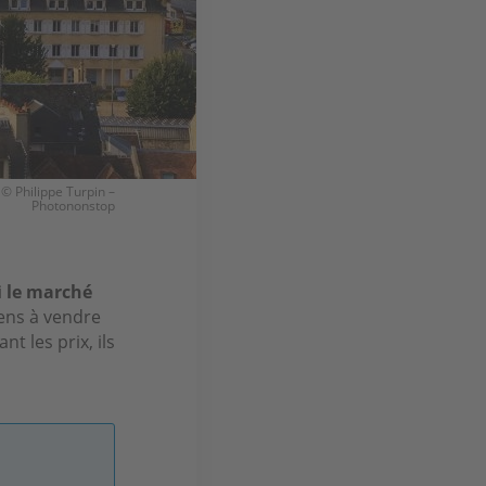
 © Philippe Turpin –
Photononstop
i
le marché
ens à vendre
 les prix, ils