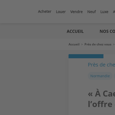
Aller
au
contenu
Acheter
Louer
Vendre
Neuf
Luxe
A
principal
Logic
immo
ACCUEIL
NOS CO
Fil
Accueil
>
Près de chez vous
d'Ariane
Près de ch
Normandie
« À Ca
l’offre