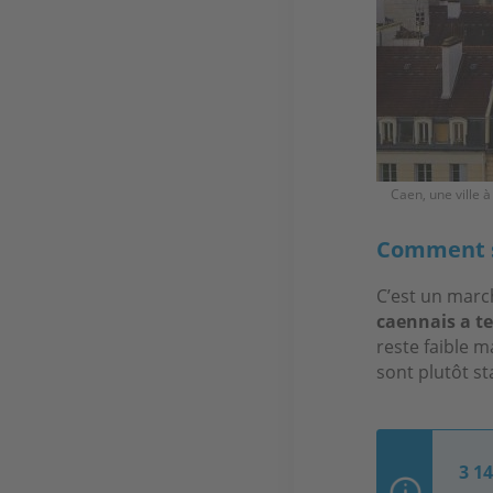
Caen, une ville 
Comment s
C’est un marc
caennais a te
reste faible 
sont plutôt st
3 1