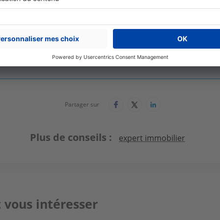
Arnaud Lefebvre
Directeur des ventes
Foncia Normandie
Partager sur
Plus de conseils
expert immobilier
 vous intéresser