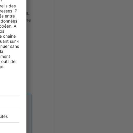
es acheteurs.
tant du charme
 nombreux
2
 55 m
à
 ville, est,
dans