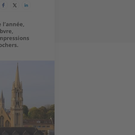
e l’année,
bvre,
impressions
ochers.