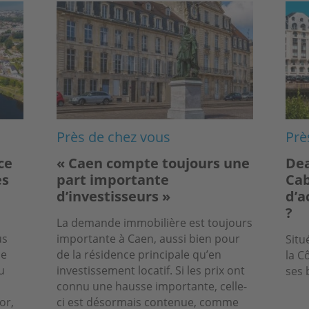
Image
Ima
Près de chez vous
Prè
ce
« Caen compte toujours une
Dea
ès
part importante
Cab
d’investisseurs »
d’a
?
La demande immobilière est toujours
us
importante à Caen, aussi bien pour
Situ
le
de la résidence principale qu’en
la C
u
investissement locatif. Si les prix ont
ses 
connu une hausse importante, celle-
or,
ci est désormais contenue, comme