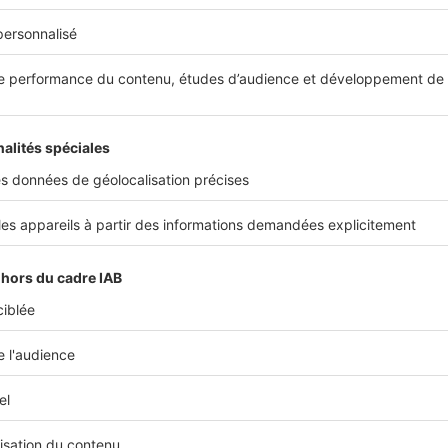
e délai moyen pour vendre un bien à Caen ?
é à un juste prix trouve preneur entre 10 jours et 1 mois. Si, 
 de travaux et dispose d’un espace extérieur, il peut même
site.
r pour le marché immobilier caennais ?
ste car,
sur le premier semestre 2022, nous avons déjà réa
 en plus
comparé à la même période en 2021.
s nous présenter votre agence ?
mplantés à Caen depuis 1992 et intervenons dans la ville 
tre équipe de 20 collaborateurs est à l’écoute de tous vos 
r le secteur et propose un service de qualité pour les concr