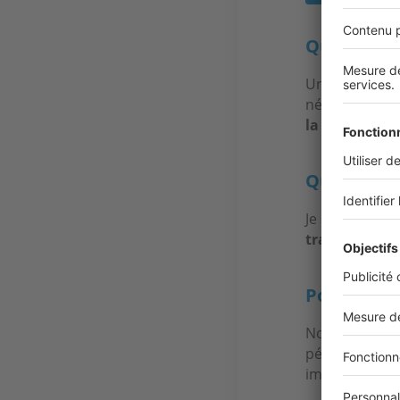
Quel est l
Un bien
affich
nécessite pas
la première vi
Quel aveni
Je suis optimi
transactions
Pouvez-vou
Nous sommes i
périphérie. No
immobiliers su