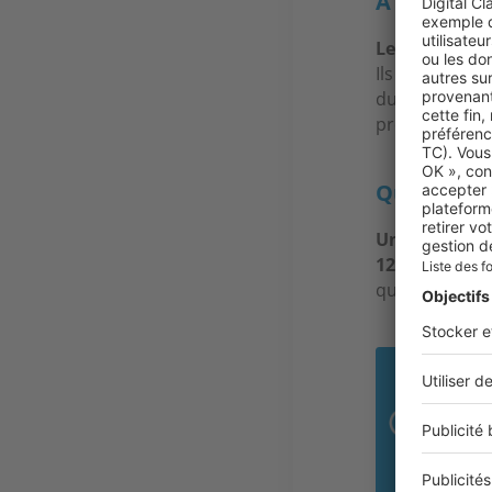
À Caen, qu
Le centre-vil
Ils souhaiten
du cœur histor
programmes i
Quels bien
Un studio s’
125 000 €.
Une 
quant à elle, p
5,5
C’es
l’an