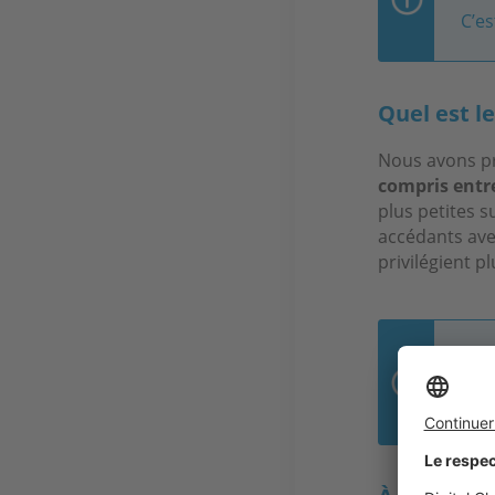
C’es
Quel est le
Nous avons pr
compris entre
plus petites 
accédants ave
privilégient p
« À
Arn