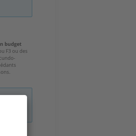
un budget
ou F3 ou des
ecundo-
cédants
sons.