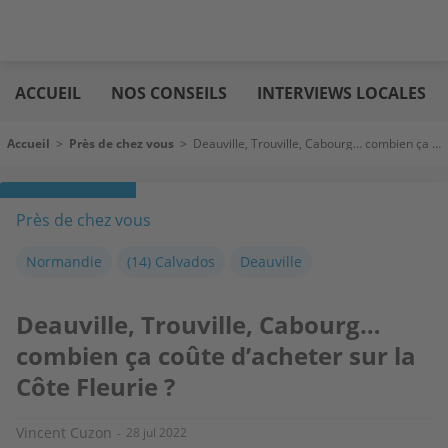
Aller
Logic
au
immo
ACCUEIL
NOS CONSEILS
INTERVIEWS LOCALES
contenu
principal
Fil d'Ariane
Accueil
>
Près de chez vous
>
Deauville, Trouville, Cabourg… combien ça coûte d’acheter sur la Côte Fleurie ?
Près de chez vous
Normandie
(14) Calvados
Deauville
Deauville, Trouville, Cabourg…
combien ça coûte d’acheter sur la
Côte Fleurie ?
Vincent Cuzon
28 jul 2022