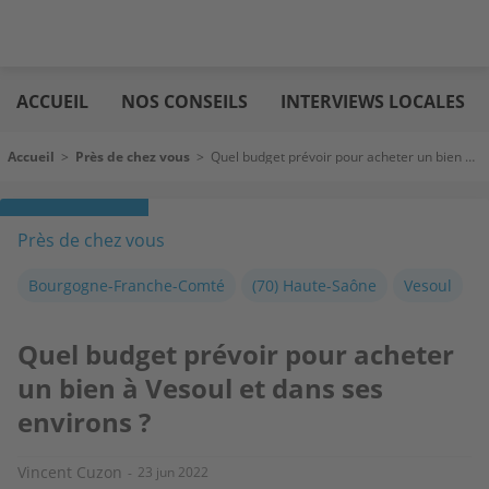
Aller
Logic
au
immo
ACCUEIL
NOS CONSEILS
INTERVIEWS LOCALES
contenu
principal
Fil d'Ariane
Accueil
>
Près de chez vous
>
Quel budget prévoir pour acheter un bien à Vesoul et dans ses environs ?
Près de chez vous
Bourgogne-Franche-Comté
(70) Haute-Saône
Vesoul
Quel budget prévoir pour acheter
un bien à Vesoul et dans ses
environs ?
Vincent Cuzon
23 jun 2022