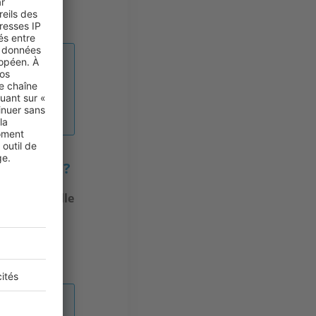
us faisons
Bas-Rhin ?
nts F2 oscille
t d’un F4, il
, il est