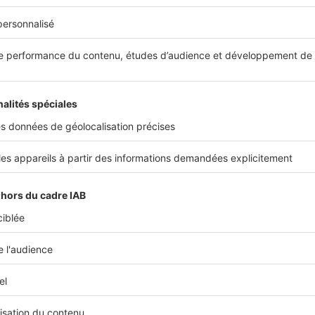
st la fourchette haute pour acheter un appartement F4 neuf
as-Rhin.
s nous présenter votre société ?
ne société de promotion immobilière créée en 1990. Nous 
Est, en région parisienne, en Occitanie et également en Pays
Jacques Jenn
Directeur commercial Groupe
Stradim
Partager sur