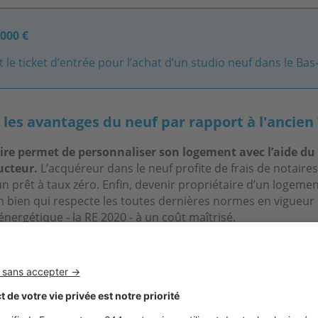
 000 €
t le ticket d’entrée pour l’achat d’un studio neuf dans le Bas
 les avantages du neuf par rapport à l'ancien 
uire permet de personnaliser son logement avec l’aide d
ucteur.
L’acquéreur dans le neuf profite de frais de notaires
n prêt à taux zéro. Enfin, devenir propriétaire d’un logement
un bien qui respecte les toutes dernières normes en vigueur
ergétique - la RE 2020 - à un coût maîtrisé.
 les critères de recherche des acheteurs dans 
attentifs à l’emplacement du logement et, notamment, à la p
s privilégient les biens avec un espace extérieur
, situés d