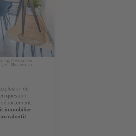
sbourg. © Alexandre
iger – Shutterstock
 explosion de
en question
re département
it immobilier
re ralentit