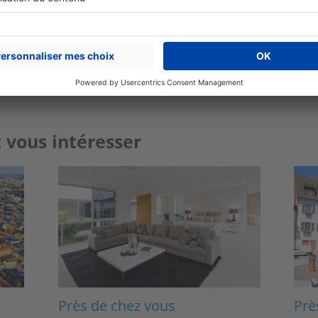
Plus de conseils
expert immobilier
 vous intéresser
Image
Ima
Près de chez vous
Prè