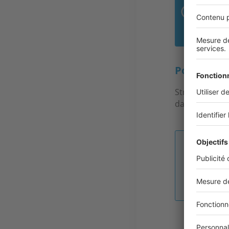
C’e
le B
Pouvez-vou
Stradim est u
dans le Grand-
Image