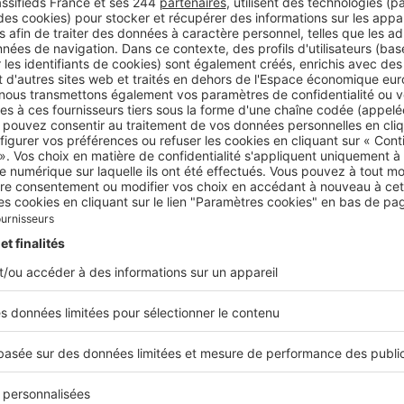
 taille humaine.
vec l’allongement des délais des permis de construire, no
e à une pénurie d'offre dans le neuf »
ques Jenn, directeur commercial de Stradim
t prévoir pour acquérir un bien neuf dans le 
e vendent entre 120 000 et 150 000 €.
Le prix des apparteme
 et 190 000 €
, celui des F3 de 200 000 à 240 000 €. Pour l’acha
ntre 330 000 et 400 000 €. Pour la construction d’une maison
onner un prix, car tout dépend de l’ampleur du projet.
 000 €