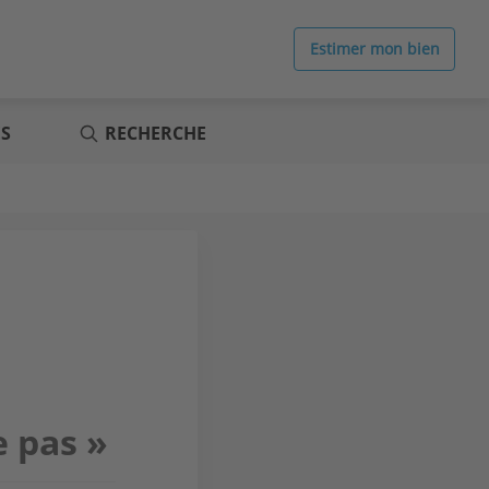
Estimer mon bien
ES
RECHERCHE
e pas »