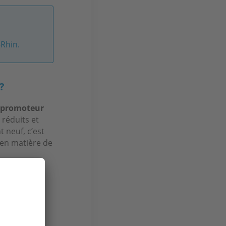
-Rhin.
?
u promoteur
 réduits et
 neuf, c’est
 en matière de
le neuf ?
roximité des
ans des