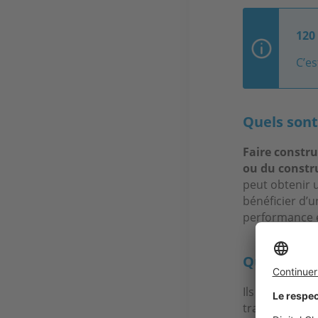
120
C’es
Quels sont
Faire constr
ou du constr
peut obtenir u
bénéficier d’
performance én
Quels sont
Ils sont très 
transports.
Il