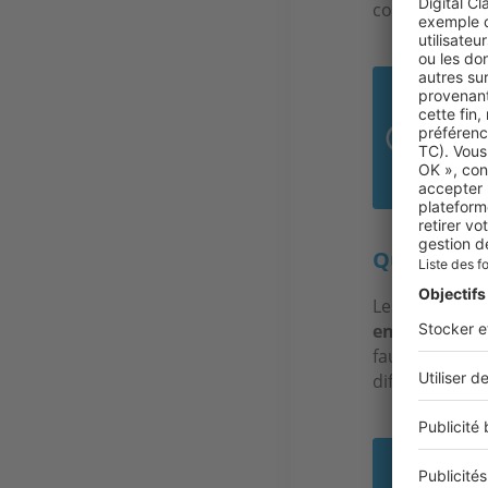
copropriétés à
« A
fac
Jac
Quel budge
Les studios s
entre 150 000
faut compter e
difficile de d
400