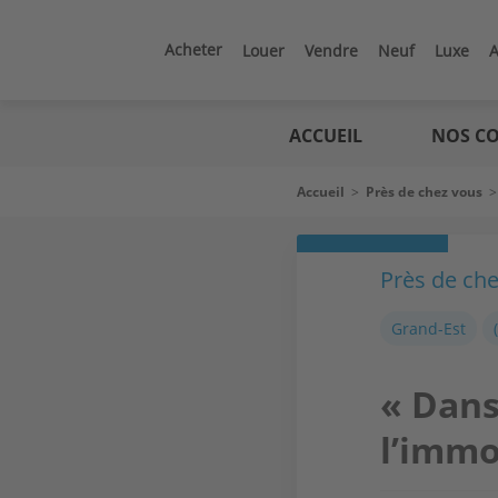
Aller
au
contenu
Acheter
Louer
Vendre
Neuf
Luxe
A
principal
Logic
immo
ACCUEIL
NOS CO
Fil
Accueil
>
Près de chez vous
d'Ariane
Près de ch
Grand-Est
« Dans
l’immo