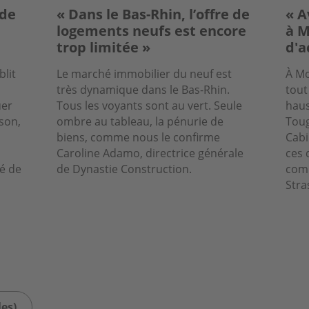
nde
« Dans le Bas-Rhin, l’offre de
« A
logements neufs est encore
à M
trop limitée »
d'a
blit
Le marché immobilier du neuf est
À Mo
très dynamique dans le Bas-Rhin.
tout
uer
Tous les voyants sont au vert. Seule
haus
son,
ombre au tableau, la pénurie de
Toug
biens, comme nous le confirme
Cabi
Caroline Adamo, directrice générale
ces 
é de
de Dynastie Construction.
comm
Stra
les)