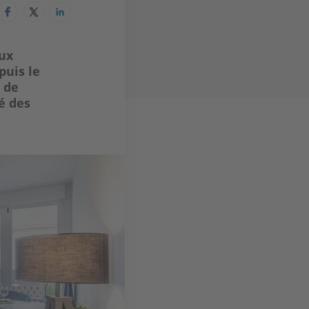
eux
puis le
 de
é des