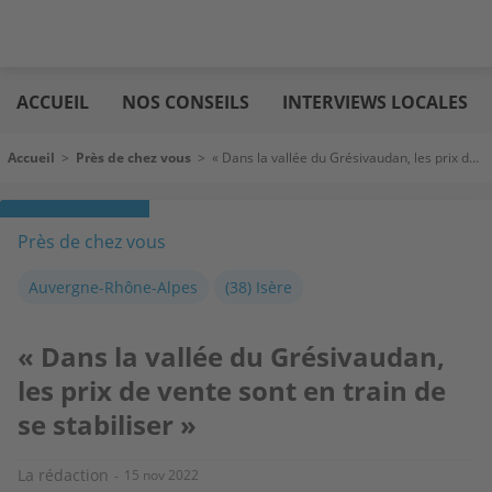
Aller
Logic
au
immo
ACCUEIL
NOS CONSEILS
INTERVIEWS LOCALES
contenu
principal
Fil d'Ariane
Accueil
>
Près de chez vous
>
« Dans la vallée du Grésivaudan, les prix de vente sont en train de se stabiliser »
Près de chez vous
Auvergne-Rhône-Alpes
(38) Isère
« Dans la vallée du Grésivaudan,
les prix de vente sont en train de
se stabiliser »
La rédaction
15 nov 2022