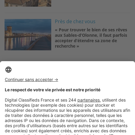
Image
Près de chez vous
« Pour trouver le bien de ses rêves
aux Sables-d’Olonne, il faut parfois
accepter d’étendre sa zone de
recherche »
Logic-Immo c’est aussi …
Retrouvez-nous sur …